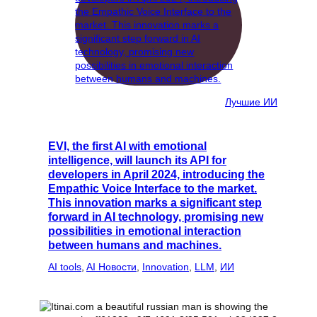
Лучшие ИИ
EVI, the first AI with emotional
intelligence, will launch its API for
developers in April 2024, introducing the
Empathic Voice Interface to the market.
This innovation marks a significant step
forward in AI technology, promising new
possibilities in emotional interaction
between humans and machines.
AI tools
, 
AI Новости
, 
Innovation
, 
LLM
, 
ИИ