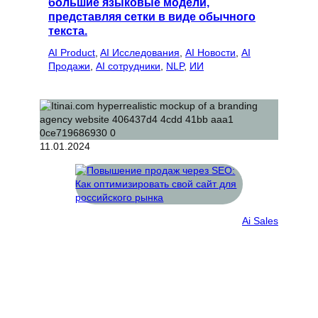
большие языковые модели,
представляя сетки в виде обычного
текста.
AI Product
, 
AI Исследования
, 
AI Новости
, 
AI
Продажи
, 
AI сотрудники
, 
NLP
, 
ИИ
11.01.2024
Ai Sales