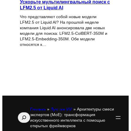
Ускорьте мультилингвальный поиск с
LFM2.5 от Liquid AI
Что представляют собой новые модели
LFM2.5 от Liquid AI? На прошлой неделе
компания Liquid AI анонсировала две новых
модели для поиска: LFM2.5-ColBERT-350M и
LFM2.5-Embedding-350M. Обе модели
относятся к…
Главная
»
Лучшие ИИ
»
Архитектуры смеси
экспертов (MoE): трансформация
Поиск
искусственного интеллекта с помощью
открытых фреймворков