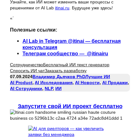
Узнайте, как ИИ может изменить ваши процессы с
решениями от AI Lab
itinai.ru
. Будущее уже здесь!
«`
Полезные ссылки:
AI Lab in Telegram @itinai — бесплатная
консультация
Телеграм сообщество — @itinairu
Сотрудничество
Бесплатный ИИ текст генератор
Спросить ИИ чат
Заказать разработку
07.09.2024
Владимир Дьячков PhD
Лучшие ИИ
AI Product
, 
AI Исследования
, 
AI Новости
, 
AI Продажи
, 
AI Сотрудники
, 
NLP
, 
ИИ
Запустите свой ИИ проект бесплатно