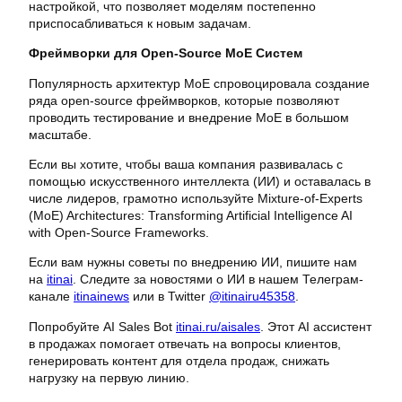
настройкой, что позволяет моделям постепенно
приспосабливаться к новым задачам.
Фреймворки для Open-Source MoE Систем
Популярность архитектур MoE спровоцировала создание
ряда open-source фреймворков, которые позволяют
проводить тестирование и внедрение MoE в большом
масштабе.
Если вы хотите, чтобы ваша компания развивалась с
помощью искусственного интеллекта (ИИ) и оставалась в
числе лидеров, грамотно используйте Mixture-of-Experts
(MoE) Architectures: Transforming Artificial Intelligence AI
with Open-Source Frameworks.
Если вам нужны советы по внедрению ИИ, пишите нам
на
itinai
. Следите за новостями о ИИ в нашем Телеграм-
канале
itinainews
или в Twitter
@itinairu45358
.
Попробуйте AI Sales Bot
itinai.ru/aisales
. Этот AI ассистент
в продажах помогает отвечать на вопросы клиентов,
генерировать контент для отдела продаж, снижать
нагрузку на первую линию.