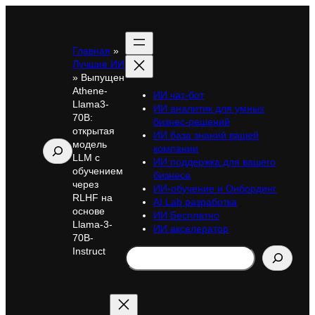
Главная
»
Лучшие ИИ
»
Выпущен
Athene-
ИИ чат-бот
Llama3-
ИИ аналитик для умных
70B:
бизнес-решений
открытая
ИИ база знаний вашей
модель
Поиск
компании
LLM с
ИИ поддержка для вашего
обучением
бизнеса
через
ИИ-обучение и Онбординг
RLHF на
AI Lab разработка
основе
ИИ Бесплатно
Llama-3-
ИИ акселератор
70B-
Search
Instruct