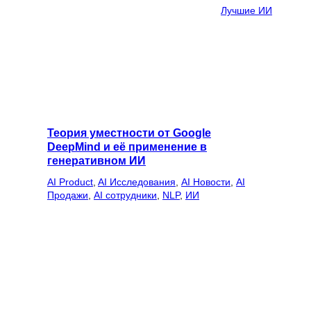
Лучшие ИИ
Теория уместности от Google
DeepMind и её применение в
генеративном ИИ
AI Product
, 
AI Исследования
, 
AI Новости
, 
AI
Продажи
, 
AI сотрудники
, 
NLP
, 
ИИ