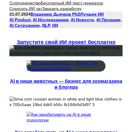
Сотрудничество
Бесплатный ИИ текст генератор
Спросить ИИ чат
Заказать разработку
21.07.2024
Владимир Дьячков PhD
Лучшие ИИ
AI Product
, 
AI Исследования
, 
AI Новости
, 
AI Продажи
, 
AI Сотрудники
, 
NLP
, 
ИИ
Запустите свой ИИ проект бесплатно
AI в нише животных — бизнес для зоомагазина
и блогера