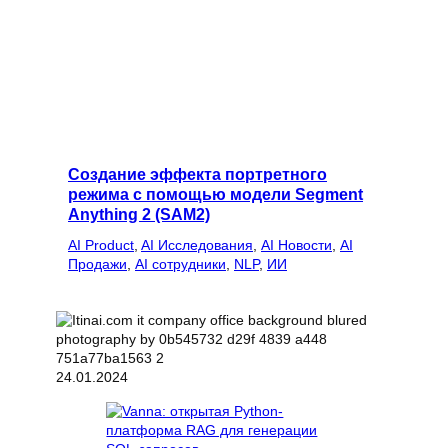
Создание эффекта портретного
режима с помощью модели Segment
Anything 2 (SAM2)
AI Product
, 
AI Исследования
, 
AI Новости
, 
AI
Продажи
, 
AI сотрудники
, 
NLP
, 
ИИ
24.01.2024