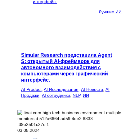
Лучшие ИИ
Simular Research представила Agent
S: открытый AI-фреймворк для
автономного взаимодействия с
компьютерами через графический
интерфейс.
AI Product
, 
AI Исследования
, 
AI Новости
, 
AI
Продажи
, 
AI сотрудники
, 
NLP
, 
ИИ
03.05.2024