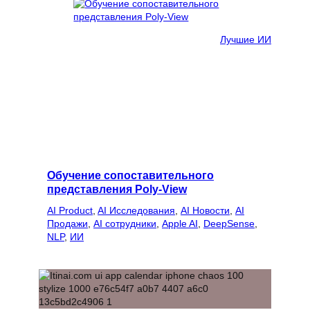
Лучшие ИИ
Обучение сопоставительного
представления Poly-View
AI Product
, 
AI Исследования
, 
AI Новости
, 
AI
Продажи
, 
AI сотрудники
, 
Apple AI
, 
DeepSense
, 
NLP
, 
ИИ