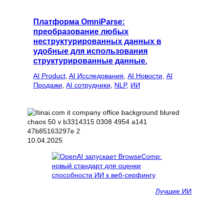
Платформа OmniParse:
преобразование любых
неструктурированных данных в
удобные для использования
структурированные данные.
AI Product
, 
AI Исследования
, 
AI Новости
, 
AI
Продажи
, 
AI сотрудники
, 
NLP
, 
ИИ
10.04.2025
Лучшие ИИ