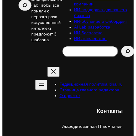
Поиск
компании
чат, чтобы все
ИИ поддержка для вашего
поняли с
бизнеса
первого раза:
ИИ-обучение и Онбординг
искусственный
AI Lab разработка
интеллект
ИИ Бесплатно
предложит 3
ИИ акселератор
шаблона
Search
Редакционная политика itinai.ru
Страница главного редактора
О проекте
Контакты
Аккредитованная IT компания