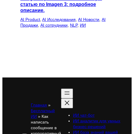
статью по Imagen 3: подробное
описание.
AI Product
, 
AI Исследования
, 
AI Новости
, 
AI
Продажи
, 
AI сотрудники
, 
NLP
, 
ИИ
Главная
»
Бесплатный
ИИ чат-бот
ИИ
»
Как
ИИ аналитик для умных
написать
бизнес-решений
сообщение в
ИИ база знаний вашей
корпоративный