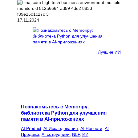
17.11.2024
Лучшие ИИ
Познакомьтесь с Memoripy:
библиотека Python для улучшения
памяти в AI-приложениях
AI Product
, 
AI Исследования
, 
AI Новости
, 
AI
Продажи
, 
AI сотрудники
, 
NLP
, 
ИИ