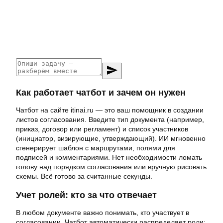
send
Как работает чатбот и зачем он нужен
Чатбот на сайте itinai.ru — это ваш помощник в создании
листов согласования. Введите тип документа (например,
приказ, договор или регламент) и список участников
(инициатор, визирующие, утверждающий). ИИ мгновенно
сгенерирует шаблон с маршрутами, полями для
подписей и комментариями. Нет необходимости ломать
голову над порядком согласования или вручную рисовать
схемы. Всё готово за считанные секунды.
Учет ролей: кто за что отвечает
В любом документе важно понимать, кто участвует в
согласовании. Чатбот автоматически распределяет роли: