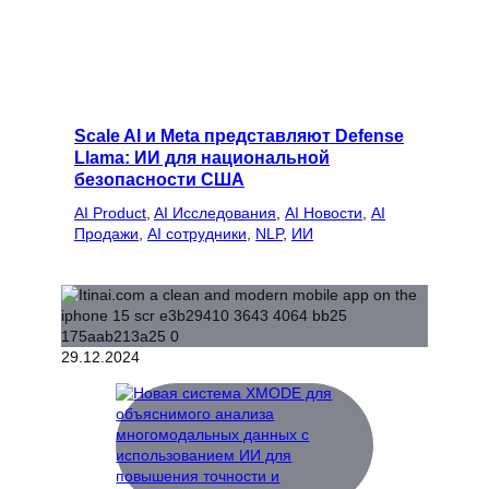
Scale AI и Meta представляют Defense
Llama: ИИ для национальной
безопасности США
AI Product
, 
AI Исследования
, 
AI Новости
, 
AI
Продажи
, 
AI сотрудники
, 
NLP
, 
ИИ
29.12.2024