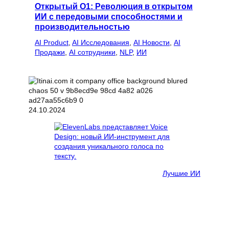
Открытый O1: Революция в открытом
ИИ с передовыми способностями и
производительностью
AI Product
, 
AI Исследования
, 
AI Новости
, 
AI
Продажи
, 
AI сотрудники
, 
NLP
, 
ИИ
24.10.2024
Лучшие ИИ