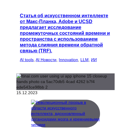
Статья об искусственном интеллекте
от Макс-Планка, Adobe и UCSD
предлагает исследование
промежуточных состояний времени и
пространства с использованием
метода слияния времени обратной
связью (TRF).
AI tools
, 
AI Новости
, 
Innovation
, 
LLM
, 
ИИ
15.12.2023