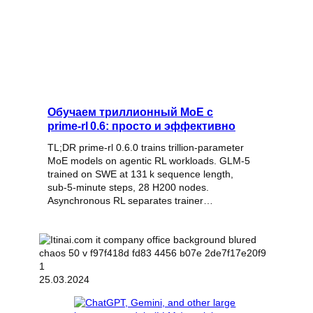
Обучаем триллионный MoE с
prime‑rl 0.6: просто и эффективно
TL;DR prime-rl 0.6.0 trains trillion‑parameter
MoE models on agentic RL workloads. GLM‑5
trained on SWE at 131 k sequence length,
sub‑5‑minute steps, 28 H200 nodes.
Asynchronous RL separates trainer…
25.03.2024