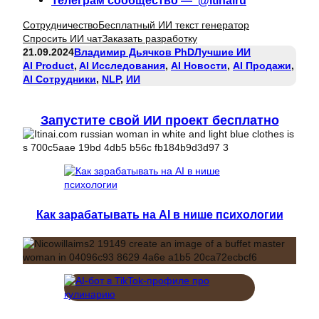
Сотрудничество
Бесплатный ИИ текст генератор
Спросить ИИ чат
Заказать разработку
21.09.2024
Владимир Дьячков PhD
Лучшие ИИ
AI Product
, 
AI Исследования
, 
AI Новости
, 
AI Продажи
, 
AI Сотрудники
, 
NLP
, 
ИИ
Запустите свой ИИ проект бесплатно
Как зарабатывать на AI в нише психологии