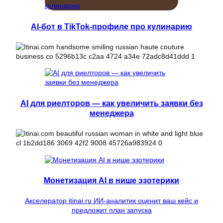
AI-бот в TikTok-профиле про кулинарию
AI для риелторов — как увеличить заявки без
менеджера
Монетизация AI в нише эзотерики
Акселератор itinai.ru ИИ-аналитик оценит ваш кейс и
предложит план запуска