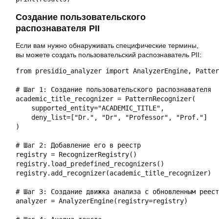
Создание пользовательского
распознавателя PII
Если вам нужно обнаруживать специфические термины,
вы можете создать пользовательский распознаватель PII:
from presidio_analyzer import AnalyzerEngine, Patter
# Шаг 1: Создание пользовательского распознавателя

academic_title_recognizer = PatternRecognizer(

    supported_entity="ACADEMIC_TITLE",

    deny_list=["Dr.", "Dr", "Professor", "Prof."]

)

# Шаг 2: Добавление его в реестр

registry = RecognizerRegistry()

registry.load_predefined_recognizers()

registry.add_recognizer(academic_title_recognizer)

# Шаг 3: Создание движка анализа с обновленным реест
analyzer = AnalyzerEngine(registry=registry)
