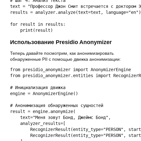
# Шаг 4: Анализ текста

text = "Профессор Джон Смит встречается с доктором Э
results = analyzer.analyze(text=text, language="en")

for result in results:

    print(result)
Использование Presidio Anonymizer
Теперь давайте посмотрим, как анонимизировать
обнаруженные PII с помощью движка анонимизации:
from presidio_anonymizer import AnonymizerEngine

from presidio_anonymizer.entities import RecognizerR
# Инициализация движка

engine = AnonymizerEngine()

# Анонимизация обнаруженных сущностей

result = engine.anonymize(

    text="Меня зовут Бонд, Джеймс Бонд",

    analyzer_results=[

        RecognizerResult(entity_type="PERSON", start
        RecognizerResult(entity_type="PERSON", start