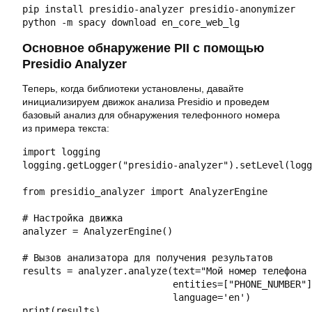
pip install presidio-analyzer presidio-anonymizer

python -m spacy download en_core_web_lg
Основное обнаружение PII с помощью
Presidio Analyzer
Теперь, когда библиотеки установлены, давайте
инициализируем движок анализа Presidio и проведем
базовый анализ для обнаружения телефонного номера
из примера текста:
import logging

logging.getLogger("presidio-analyzer").setLevel(logg
from presidio_analyzer import AnalyzerEngine

# Настройка движка

analyzer = AnalyzerEngine()

# Вызов анализатора для получения результатов

results = analyzer.analyze(text="Мой номер телефона 
                           entities=["PHONE_NUMBER"]
                           language='en')

print(results)