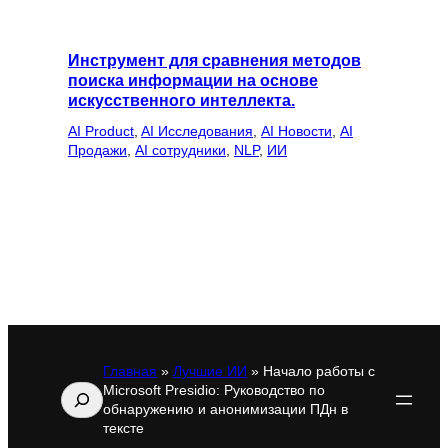
Инструмент для сравнения методов
поиска информации на основе
искусственного интеллекта.
AI Product
, 
AI Исследования
, 
AI Новости
, 
AI
Продажи
, 
AI сотрудники
, 
NLP
, 
ИИ
Главная
»
Лучшие ИИ
»
Начало работы с
Microsoft Presidio: Руководство по
Поиск
обнаружению и анонимизации ПДн в
тексте