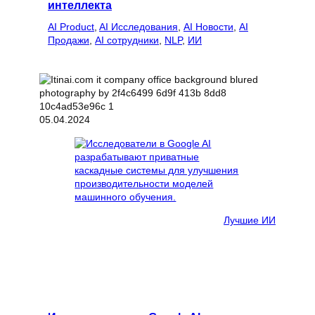
интеллекта
AI Product
, 
AI Исследования
, 
AI Новости
, 
AI
Продажи
, 
AI сотрудники
, 
NLP
, 
ИИ
05.04.2024
Лучшие ИИ