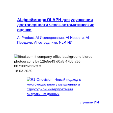
AI-фреймворк OLAPH для улучшения
достоверности через автоматические
оценки
AI Product
, 
AI Исследования
, 
AI Новости
, 
AI
Продажи
, 
AI сотрудники
, 
NLP
, 
ИИ
18.03.2025
Лучшие ИИ