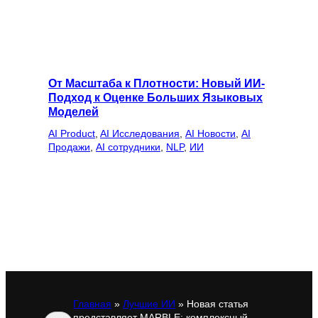
От Масштаба к Плотности: Новый ИИ-
Подход к Оценке Больших Языковых
Моделей
AI Product
, 
AI Исследования
, 
AI Новости
, 
AI
Продажи
, 
AI сотрудники
, 
NLP
, 
ИИ
Главная
»
Лучшие ИИ
»
Новая статья
представляет MARBLE: комплексный
Поиск