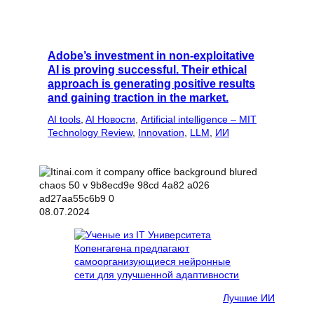
Adobe’s investment in non-exploitative
AI is proving successful. Their ethical
approach is generating positive results
and gaining traction in the market.
AI tools
, 
AI Новости
, 
Artificial intelligence – MIT
Technology Review
, 
Innovation
, 
LLM
, 
ИИ
08.07.2024
Лучшие ИИ