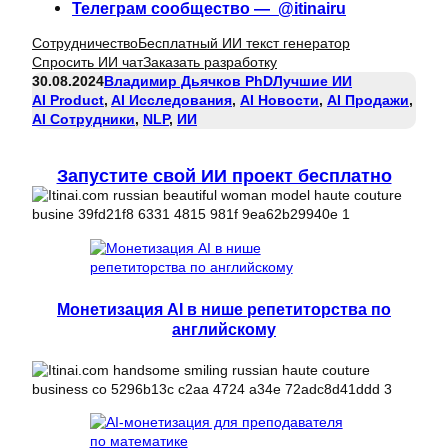
Телеграм сообщество — @itinairu
Сотрудничество
Бесплатный ИИ текст генератор
Спросить ИИ чат
Заказать разработку
30.08.2024
Владимир Дьячков PhD
Лучшие ИИ
AI Product
, 
AI Исследования
, 
AI Новости
, 
AI Продажи
, 
AI Сотрудники
, 
NLP
, 
ИИ
Запустите свой ИИ проект бесплатно
Монетизация AI в нише репетиторства по
английскому