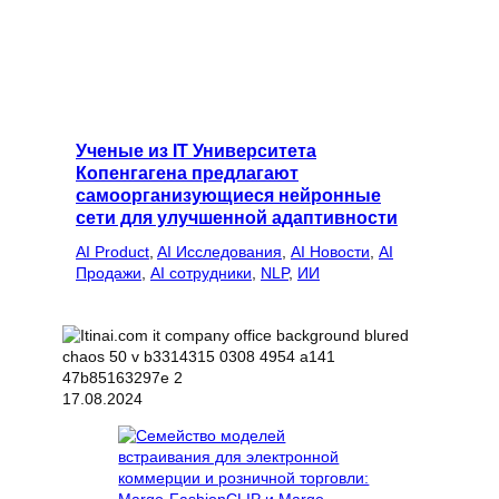
Ученые из IT Университета
Копенгагена предлагают
самоорганизующиеся нейронные
сети для улучшенной адаптивности
AI Product
, 
AI Исследования
, 
AI Новости
, 
AI
Продажи
, 
AI сотрудники
, 
NLP
, 
ИИ
17.08.2024