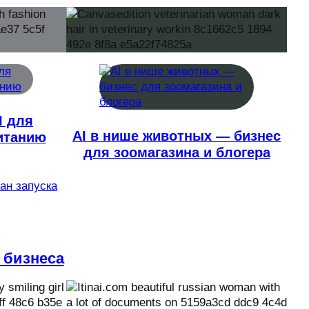
I для
AI в нише животных — бизнес
итанию
для зоомагазина и блогера
лан запуска
 бизнеса