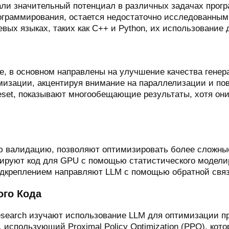
ли значительный потенциал в различных задачах прогр
рограммирования, остается недостаточно исследованным
вых языках, таких как C++ и Python, их использование
, в основном направлены на улучшение качества генерац
мизации, акцентируя внимание на параллелизации и п
oreset, показывают многообещающие результаты, хотя о
 валидацию, позволяют оптимизировать более сложные
изируют код для GPU с помощью статистического модел
одкреплением направляют LLM с помощью обратной связи
ого Кода
search изучают использование LLM для оптимизации п
использующий Proximal Policy Optimization (PPO), кот