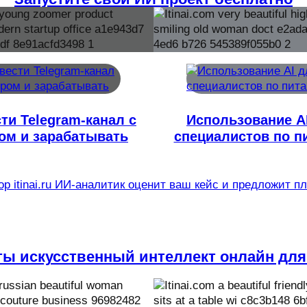
сти Telegram-канал с
Использование A
м и зарабатывать
специалистов по п
р itinai.ru ИИ-аналитик оценит ваш кейс и предложит п
ты искусственный интеллект онлайн для