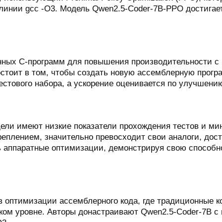
линии gcc -O3. Модель Qwen2.5-Coder-7B-PPO достигает
ных C-программ для повышения производительности с 
стоит в том, чтобы создать новую ассемблерную програ
естового набора, а ускорение оценивается по улучшен
дели имеют низкие показатели прохождения тестов и ми
еплением, значительно превосходит свои аналоги, дости
ять аппаратные оптимизации, демонстрируя свою способ
 оптимизации ассемблерного кода, где традиционные к
ком уровне. Авторы донастраивают Qwen2.5-Coder-7B с