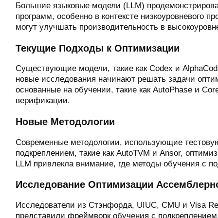
Большие языковые модели (LLM) продемонстрирова
программ, особенно в контексте низкоуровневого п
могут улучшать производительность в высокоуровне
Текущие Подходы к Оптимизации
Существующие модели, такие как Codex и AlphaCode
новые исследования начинают решать задачи опти
основанные на обучении, такие как AutoPhase и C
верификации.
Новые Методологии
Современные методологии, использующие тестовую
подкреплением, такие как AutoTVM и Ansor, оптим
LLM привлекла внимание, где методы обучения с п
Исследование Оптимизации Ассемблерн
Исследователи из Стэнфорда, UIUC, CMU и Visa Re
представили фреймворк обучения с подкреплением, 