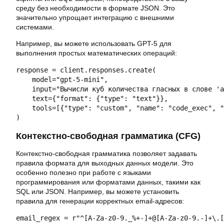
среду без необходимости в формате JSON. Это
значительно упрощает интеграцию с внешними
системами.
Например, вы можете использовать GPT-5 для
выполнения простых математических операций:
response = client.responses.create(

    model="gpt-5-mini",

    input="Вычисли куб количества гласных в слове 'а
    text={"format": {"type": "text"}},

    tools=[{"type": "custom", "name": "code_exec", "
)
Контекстно-свободная грамматика (CFG)
Контекстно-свободная грамматика позволяет задавать
правила формата для выходных данных модели. Это
особенно полезно при работе с языками
программирования или форматами данных, такими как
SQL или JSON. Например, вы можете установить
правила для генерации корректных email-адресов:
email_regex = r"^[A-Za-z0-9._%+-]+@[A-Za-z0-9.-]+\.[