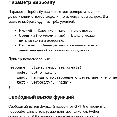
Параметр Вербosity
Параметр Вербosity позволяет контролировать уровень
детализации ответов модели, не изменяя сам запрос. Вы
можете выбрать один из трёх уровней:
Низкий
→ Короткие и лаконичные ответы.
Средний (по умолчанию)
→ Баланс между
детализацией и ясностью.
Высокий
→ Очень детализированные ответы,
идеальны для объяснений или обучения.
Пример использования:
response = client.responses.create(

    model="gpt-5-mini",

    input="Напиши стихотворение о детективе и его пе
    text={"verbosity": "high"}

)
Свободный вызов функций
Свободный вызов функций позволяет GPT-5 отправлять
необработанные текстовые данные, такие как Python-
скрипты или SQL-запросы, непосредственно в вашу