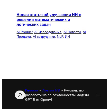
Новая статья об улучшении ИИ в
решении математических и
логических задач
AI Product
, 
AI Исследования
, 
AI Новости
, 
AI
Продажи
, 
AI сотрудники
, 
NLP
, 
ИИ
Главная
»
Лучшие ИИ
»
Руководство
Поиск
разработчика по возможностям модели
GPT-5 от OpenAI