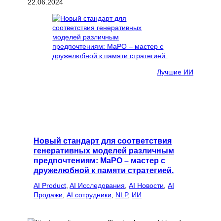
22.06.2024
Лучшие ИИ
Новый стандарт для соответствия
генеративных моделей различным
предпочтениям: MaPO – мастер с
дружелюбной к памяти стратегией.
AI Product
, 
AI Исследования
, 
AI Новости
, 
AI
Продажи
, 
AI сотрудники
, 
NLP
, 
ИИ