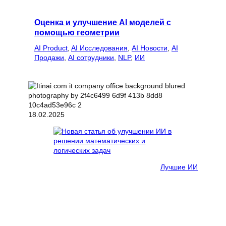
Оценка и улучшение AI моделей с
помощью геометрии
AI Product
, 
AI Исследования
, 
AI Новости
, 
AI
Продажи
, 
AI сотрудники
, 
NLP
, 
ИИ
18.02.2025
Лучшие ИИ