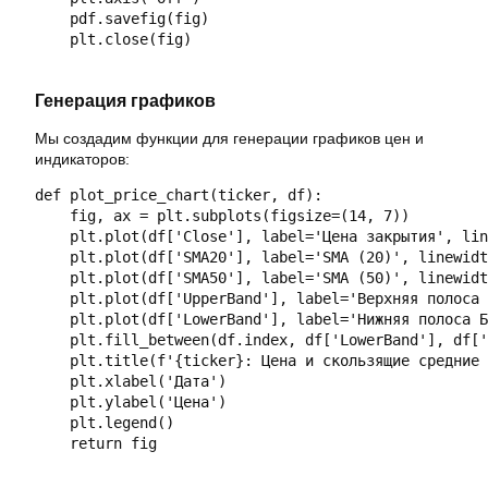
    pdf.savefig(fig)

    plt.close(fig)

Генерация графиков
Мы создадим функции для генерации графиков цен и
индикаторов:
def plot_price_chart(ticker, df):

    fig, ax = plt.subplots(figsize=(14, 7))

    plt.plot(df['Close'], label='Цена закрытия', lin
    plt.plot(df['SMA20'], label='SMA (20)', linewidt
    plt.plot(df['SMA50'], label='SMA (50)', linewidt
    plt.plot(df['UpperBand'], label='Верхняя полоса 
    plt.plot(df['LowerBand'], label='Нижняя полоса Б
    plt.fill_between(df.index, df['LowerBand'], df['
    plt.title(f'{ticker}: Цена и скользящие средние 
    plt.xlabel('Дата')

    plt.ylabel('Цена')

    plt.legend()

    return fig
