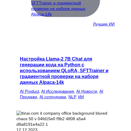
Лучшие ИИ
Настройка Llama-2 7B Chat для
генерации кода на Python с
использованием QLoRA, SFTTrainer и
градиентной проверки на наборе
данных Alpaca-14k
AI Product
, 
AI Исследования
, 
AI Новости
, 
AI
Продажи
, 
AI сотрудники
, 
NLP
, 
ИИ
12.12.2023