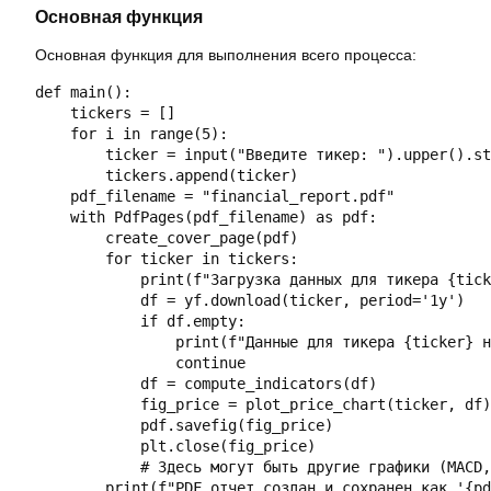
Основная функция
Основная функция для выполнения всего процесса:
def main():

    tickers = []

    for i in range(5):

        ticker = input("Введите тикер: ").upper().st
        tickers.append(ticker)

    pdf_filename = "financial_report.pdf"

    with PdfPages(pdf_filename) as pdf:

        create_cover_page(pdf)

        for ticker in tickers:

            print(f"Загрузка данных для тикера {tick
            df = yf.download(ticker, period='1y')

            if df.empty:

                print(f"Данные для тикера {ticker} н
                continue

            df = compute_indicators(df)

            fig_price = plot_price_chart(ticker, df)

            pdf.savefig(fig_price)

            plt.close(fig_price)

            # Здесь могут быть другие графики (MACD,
        print(f"PDF отчет создан и сохранен как '{pd