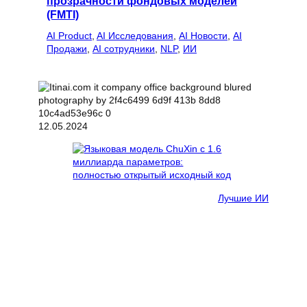
прозрачности фондовых моделей
(FMTI)
AI Product
, 
AI Исследования
, 
AI Новости
, 
AI
Продажи
, 
AI сотрудники
, 
NLP
, 
ИИ
12.05.2024
Лучшие ИИ