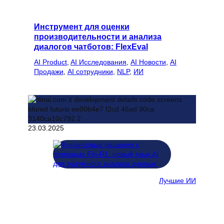
Инструмент для оценки
производительности и анализа
диалогов чатботов: FlexEval
AI Product
, 
AI Исследования
, 
AI Новости
, 
AI
Продажи
, 
AI сотрудники
, 
NLP
, 
ИИ
23.03.2025
Лучшие ИИ