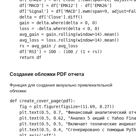
    df['MACD'] = df['EMA12'] - df['EMA26']

    df['Signal'] = df['MACD'].ewm(span=9, adjust=Fal
    delta = df['Close'].diff()

    gain = delta.where(delta > 0, 0)

    loss = -delta.where(delta < 0, 0)

    avg_gain = gain.rolling(window=14).mean()

    avg_loss = loss.rolling(window=14).mean()

    rs = avg_gain / avg_loss

    df['RSI'] = 100 - (100 / (1 + rs))

    return df

Создание обложки PDF отчета
Функция для создания визуально привлекательной
обложки:
def create_cover_page(pdf):

    fig = plt.figure(figsize=(11.69, 8.27))

    plt.text(0.5, 0.7, "Финансовый аналитический отч
    plt.text(0.5, 0.62, "Анализ 5 акций с Yahoo Fina
    plt.text(0.5, 0.5, "Включает технические индикат
    plt.text(0.5, 0.4, "Сгенерировано с помощью Pyth
    plt.axis('off')
