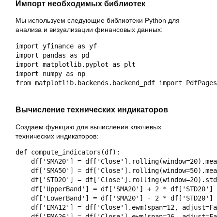
Импорт необходимых библиотек
Мы используем следующие библиотеки Python для
анализа и визуализации финансовых данных:
import yfinance as yf

import pandas as pd

import matplotlib.pyplot as plt

import numpy as np

from matplotlib.backends.backend_pdf import PdfPages

Вычисление технических индикаторов
Создаем функцию для вычисления ключевых
технических индикаторов:
def compute_indicators(df):

    df['SMA20'] = df['Close'].rolling(window=20).mea
    df['SMA50'] = df['Close'].rolling(window=50).mea
    df['STD20'] = df['Close'].rolling(window=20).std
    df['UpperBand'] = df['SMA20'] + 2 * df['STD20']

    df['LowerBand'] = df['SMA20'] - 2 * df['STD20']

    df['EMA12'] = df['Close'].ewm(span=12, adjust=Fa
    df['EMA26'] = df['Close'].ewm(span=26, adjust=Fa