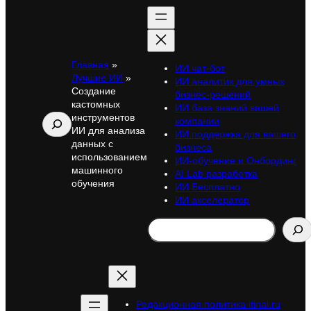
Главная
»
ИИ чат-бот
Лучшие ИИ
»
ИИ аналитик для умных
Создание
бизнес-решений
кастомных
ИИ база знаний вашей
инструментов
Поиск
компании
ИИ для анализа
ИИ поддержка для вашего
данных с
бизнеса
использованием
ИИ-обучение и Онбординг
машинного
AI Lab разработка
обучения
ИИ Бесплатно
ИИ акселератор
Search
Редакционная политика itinai.ru