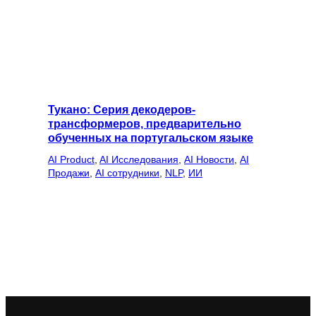
Тукано: Серия декодеров-
трансформеров, предварительно
обученных на португальском языке
AI Product
, 
AI Исследования
, 
AI Новости
, 
AI
Продажи
, 
AI сотрудники
, 
NLP
, 
ИИ