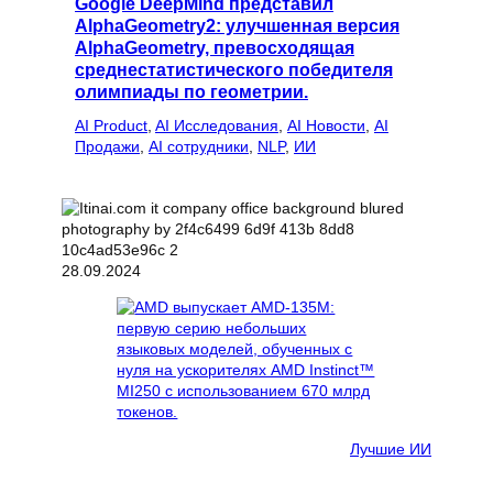
Google DeepMind представил
AlphaGeometry2: улучшенная версия
AlphaGeometry, превосходящая
среднестатистического победителя
олимпиады по геометрии.
AI Product
, 
AI Исследования
, 
AI Новости
, 
AI
Продажи
, 
AI сотрудники
, 
NLP
, 
ИИ
28.09.2024
Лучшие ИИ