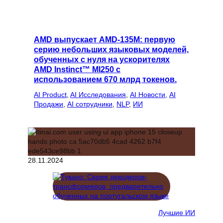
AMD выпускает AMD-135M: первую
серию небольших языковых моделей,
обученных с нуля на ускорителях
AMD Instinct™ MI250 с
использованием 670 млрд токенов.
AI Product
, 
AI Исследования
, 
AI Новости
, 
AI
Продажи
, 
AI сотрудники
, 
NLP
, 
ИИ
28.11.2024
Лучшие ИИ