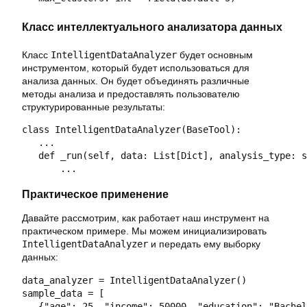
Класс интеллектуального анализатора данных
Класс
IntelligentDataAnalyzer
будет основным
инструментом, который будет использоваться для
анализа данных. Он будет объединять различные
методы анализа и предоставлять пользователю
структурированные результаты:
class IntelligentDataAnalyzer(BaseTool):

   ...

   def _run(self, data: List[Dict], analysis_type: s
Практическое применение
Давайте рассмотрим, как работает наш инструмент на
практическом примере. Мы можем инициализировать
IntelligentDataAnalyzer
и передать ему выборку
данных:
data_analyzer = IntelligentDataAnalyzer()

sample_data = [

   {"age": 25, "income": 50000, "education": "Bachel