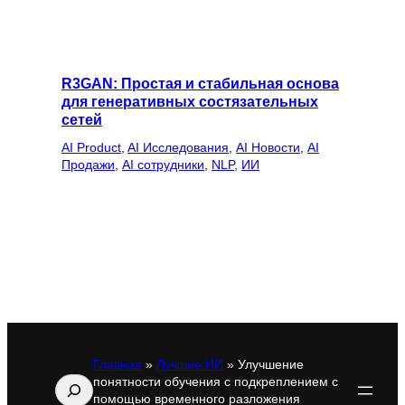
R3GAN: Простая и стабильная основа
для генеративных состязательных
сетей
AI Product
, 
AI Исследования
, 
AI Новости
, 
AI
Продажи
, 
AI сотрудники
, 
NLP
, 
ИИ
Главная
»
Лучшие ИИ
»
Улучшение
понятности обучения с подкреплением с
Поиск
помощью временного разложения