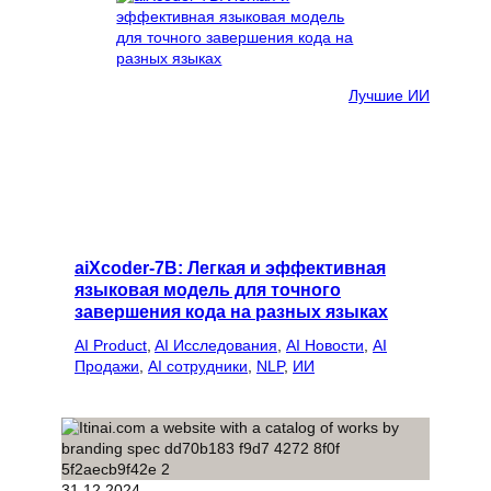
Лучшие ИИ
aiXcoder-7B: Легкая и эффективная
языковая модель для точного
завершения кода на разных языках
AI Product
, 
AI Исследования
, 
AI Новости
, 
AI
Продажи
, 
AI сотрудники
, 
NLP
, 
ИИ
31.12.2024