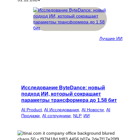
Лучшие ИИ
Исследование ByteDance: новый
подход ИИ, который сокращает
параметры трансформера до 1.58 бит
AI Product
, 
AI Исследования
, 
AI Новости
, 
AI
Продажи
, 
AI сотрудники
, 
NLP
, 
ИИ