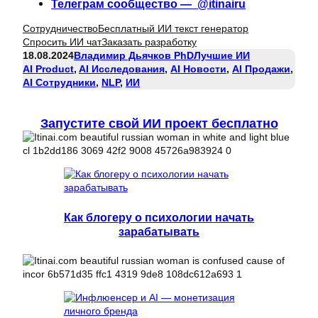
Телеграм сообщество — @itinairu
Сотрудничество
Бесплатный ИИ текст генератор
Спросить ИИ чат
Заказать разработку
18.08.2024
Владимир Дьячков PhD
Лучшие ИИ
AI Product
, 
AI Исследования
, 
AI Новости
, 
AI Продажи
, 
AI Сотрудники
, 
NLP
, 
ИИ
Запустите свой ИИ проект бесплатно
Как блогеру о психологии начать
зарабатывать