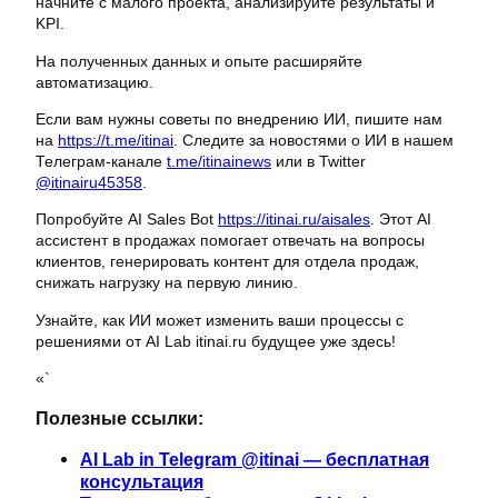
начните с малого проекта, анализируйте результаты и
KPI.
На полученных данных и опыте расширяйте
автоматизацию.
Если вам нужны советы по внедрению ИИ, пишите нам
на
https://t.me/itinai
. Следите за новостями о ИИ в нашем
Телеграм-канале
t.me/itinainews
или в Twitter
@itinairu45358
.
Попробуйте AI Sales Bot
https://itinai.ru/aisales
. Этот AI
ассистент в продажах помогает отвечать на вопросы
клиентов, генерировать контент для отдела продаж,
снижать нагрузку на первую линию.
Узнайте, как ИИ может изменить ваши процессы с
решениями от AI Lab itinai.ru будущее уже здесь!
«`
Полезные ссылки:
AI Lab in Telegram @itinai — бесплатная
консультация