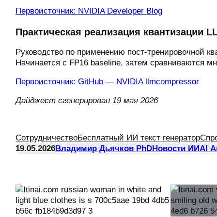
Первоисточник: NVIDIA Developer Blog
Практическая реализация квантизации L
Руководство по применению пост-тренировочной ква
Начинается с FP16 baseline, затем сравниваются м
Первоисточник: GitHub — NVIDIA llmcompressor
Дайджест сгенерирован 19 мая 2026
Сотрудничество
Бесплатный ИИ текст генератор
Спр
19.05.2026
Владимир Дьячков PhD
Новости ИИ
AI 