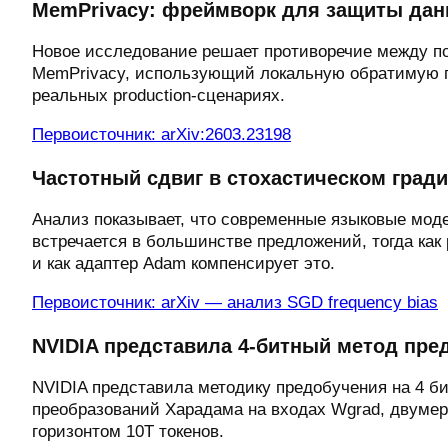
MemPrivacy: фреймворк для защиты дан
Новое исследование решает противоречие между п
MemPrivacy, использующий локальную обратимую п
реальных production-сценариях.
Первоисточник: arXiv:2603.23198
Частотный сдвиг в стохастическом гради
Анализ показывает, что современные языковые мод
встречается в большинстве предложений, тогда как 
и как адаптер Adam компенсирует это.
Первоисточник: arXiv — анализ SGD frequency bias
NVIDIA представила 4-битный метод пре
NVIDIA представила методику предобучения на 4 б
преобразований Харадама на входах Wgrad, двумер
горизонтом 10T токенов.