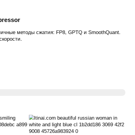
pressor
зличные методы сжатия: FP8, GPTQ и SmoothQuant.
скорости.