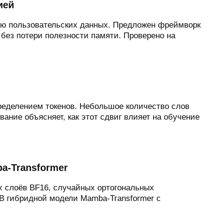
ией
ью пользовательских данных. Предложен фреймворк
ез потери полезности памяти. Проверено на
ределением токенов. Небольшое количество слов
ание объясняет, как этот сдвиг влияет на обучение
a-Transformer
х слоёв BF16, случайных ортогональных
B гибридной модели Mamba-Transformer с