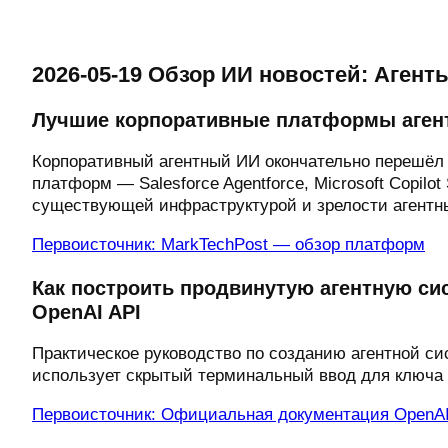
2026-05-19 Обзор ИИ новостей: Агент
Лучшие корпоративные платформы агентн
Корпоративный агентный ИИ окончательно перешёл
платформ — Salesforce Agentforce, Microsoft Copil
существующей инфраструктурой и зрелости агентны
Первоисточник: MarkTechPost — обзор платформ
Как построить продвинутую агентную си
OpenAI API
Практическое руководство по созданию агентной си
использует скрытый терминальный ввод для ключа 
Первоисточник: Официальная документация OpenAI