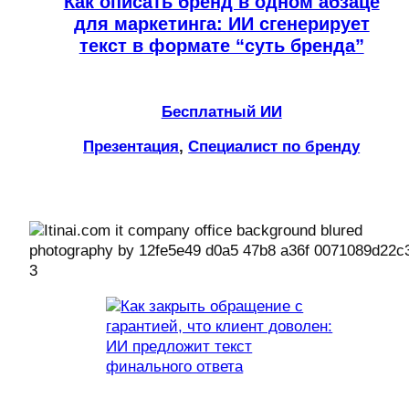
Как описать бренд в одном абзаце
для маркетинга: ИИ сгенерирует
текст в формате “суть бренда”
Бесплатный ИИ
Презентация
, 
Специалист по бренду