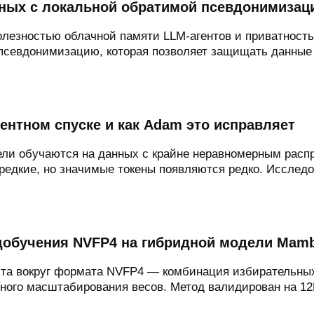
ных с локальной обратимой псевдонимизац
олезностью облачной памяти LLM-агентов и приватност
севдонимизацию, которая позволяет защищать данные б
ентном спуске и как Adam это исправляет
ели обучаются на данных с крайне неравномерным расп
редкие, но значимые токены появляются редко. Исследов
добучения NVFP4 на гибридной модели Mamb
ита вокруг формата NVFP4 — комбинация избирательны
ного масштабирования весов. Метод валидирован на 12