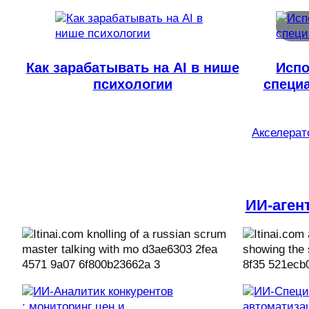
Как зарабатывать на AI в нише
Испо
психологии
специ
Акселерато
ИИ-аген