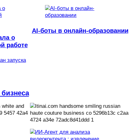
AI-боты в онлайн-образовании
ала о
й работе
лан запуска
 бизнеса