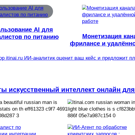
льзование AI для
Монетизация кан
алистов по питанию
фрилансе и удалённо
р itinai.ru ИИ-аналитик оценит ваш кейс и предложит п
ты искусственный интеллект онлайн для