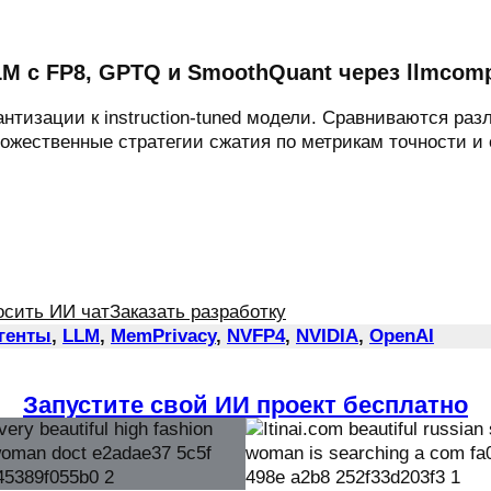
LM с FP8, GPTQ и SmoothQuant через llmcom
нтизации к instruction-tuned модели. Сравниваются ра
ножественные стратегии сжатия по метрикам точности и 
осить ИИ чат
Заказать разработку
Агенты
, 
LLM
, 
MemPrivacy
, 
NVFP4
, 
NVIDIA
, 
OpenAI
Запустите свой ИИ проект бесплатно