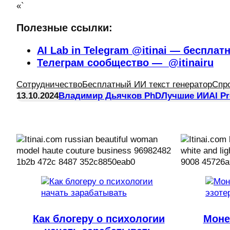
«`
Полезные ссылки:
AI Lab in Telegram @itinai — бесплат
Телеграм сообщество — @itinairu
Сотрудничество
Бесплатный ИИ текст генератор
Спр
13.10.2024
Владимир Дьячков PhD
Лучшие ИИ
AI P
Как блогеру о психологии
Моне