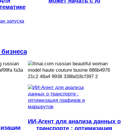
может начать с AI
тематике
лан запуска
 бизнеса
ИИ-Агент для анализа данных о
мизации
транспорте : оптимизация