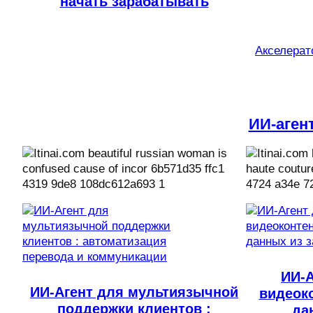
начать зарабатывать
Акселерато
ИИ-аген
ИИ-А
ИИ-Агент для мультиязычной
видеоко
поддержки клиентов :
да