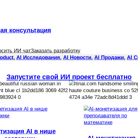
ная консультация
осить ИИ чат
Заказать разработку
roduct
, 
AI Исследования
, 
AI Новости
, 
AI Продажи
, 
AI 
Запустите свой ИИ проект бесплатно
тизация AI в нише
AI-монетизация