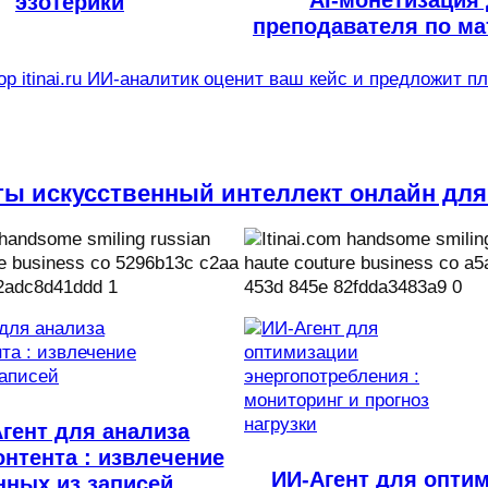
эзотерики
преподавателя по ма
р itinai.ru ИИ-аналитик оценит ваш кейс и предложит п
ты искусственный интеллект онлайн для
гент для анализа
нтента : извлечение
ИИ-Агент для опти
нных из записей