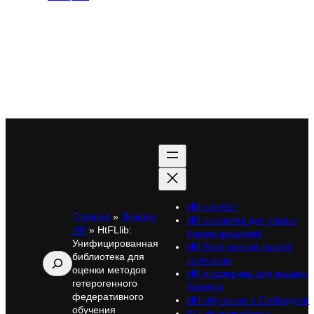
ИИ чат-бот
Главная
»
Лучшие
ИИ аналитик для умных
ИИ
»
HtFLlib:
бизнес-решений
Унифицированная
ИИ база знаний вашей
библиотека для
Поиск
компании
оценки методов
ИИ поддержка для вашего
гетерогенного
бизнеса
федеративного
ИИ-обучение и Онбординг
обучения
AI Lab разработка