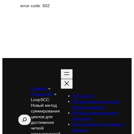
error code: 502
Главная
»
Лучшие ИИ
»
ИИ чат-бот
LoopSCC:
ИИ аналитик для умных
Новый метод
бизнес-решений
суммирования
ИИ база знаний вашей
циклов для
Поиск
компании
достижения
ИИ поддержка для вашего
четкой
бизнеса
семантической