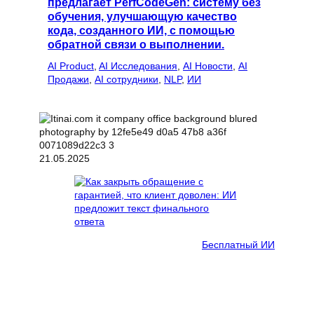
предлагает PerfCodeGen: систему без
обучения, улучшающую качество
кода, созданного ИИ, с помощью
обратной связи о выполнении.
AI Product
, 
AI Исследования
, 
AI Новости
, 
AI
Продажи
, 
AI сотрудники
, 
NLP
, 
ИИ
21.05.2025
Бесплатный ИИ