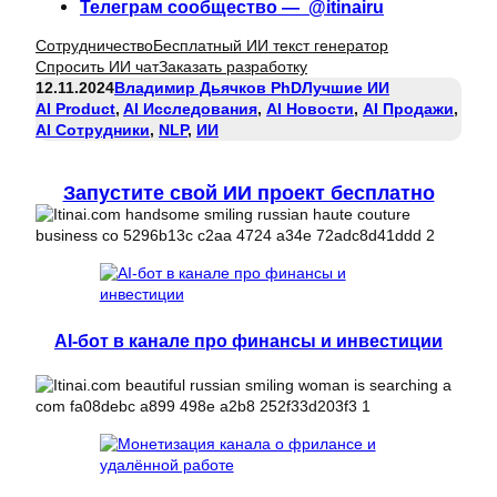
Телеграм сообщество — @itinairu
Сотрудничество
Бесплатный ИИ текст генератор
Спросить ИИ чат
Заказать разработку
12.11.2024
Владимир Дьячков PhD
Лучшие ИИ
AI Product
, 
AI Исследования
, 
AI Новости
, 
AI Продажи
, 
AI Сотрудники
, 
NLP
, 
ИИ
Запустите свой ИИ проект бесплатно
AI-бот в канале про финансы и инвестиции