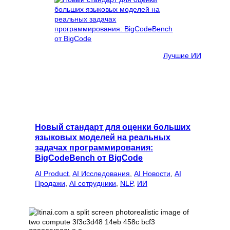
Лучшие ИИ
Новый стандарт для оценки больших
языковых моделей на реальных
задачах программирования:
BigCodeBench от BigCode
AI Product
, 
AI Исследования
, 
AI Новости
, 
AI
Продажи
, 
AI сотрудники
, 
NLP
, 
ИИ