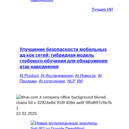
Лучшие ИИ
Улучшение безопасности мобильных
ад-хок сетей: гибридная модель
глубокого обучения для обнаружения
атак наводнения
AI Product
, 
AI Исследования
, 
AI Новости
, 
AI
Продажи
, 
AI сотрудники
, 
NLP
, 
ИИ
22.02.2025