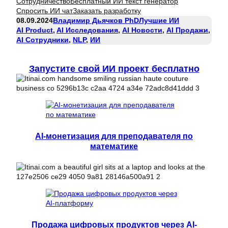
Сотрудничество
Бесплатный ИИ текст генератор
Спросить ИИ чат
Заказать разработку
08.09.2024
Владимир Дьячков PhD
Лучшие ИИ
AI Product
, 
AI Исследования
, 
AI Новости
, 
AI Продажи
, 
AI Сотрудники
, 
NLP
, 
ИИ
Запустите свой ИИ проект бесплатно
AI-монетизация для преподавателя по
математике
Продажа цифровых продуктов через AI-