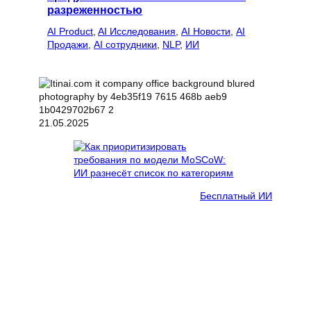
разреженностью
AI Product
, 
AI Исследования
, 
AI Новости
, 
AI
Продажи
, 
AI сотрудники
, 
NLP
, 
ИИ
21.05.2025
Бесплатный ИИ