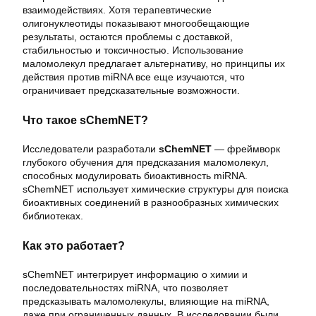
взаимодействиях. Хотя терапевтические
олигонуклеотиды показывают многообещающие
результаты, остаются проблемы с доставкой,
стабильностью и токсичностью. Использование
маломолекул предлагает альтернативу, но принципы их
действия против miRNA все еще изучаются, что
ограничивает предсказательные возможности.
Что такое sChemNET?
Исследователи разработали
sChemNET
— фреймворк
глубокого обучения для предсказания маломолекул,
способных модулировать биоактивность miRNA.
sChemNET использует химические структуры для поиска
биоактивных соединений в разнообразных химических
библиотеках.
Как это работает?
sChemNET интегрирует информацию о химии и
последовательностях miRNA, что позволяет
предсказывать маломолекулы, влияющие на miRNA,
даже при ограниченных данных. В исследовании были