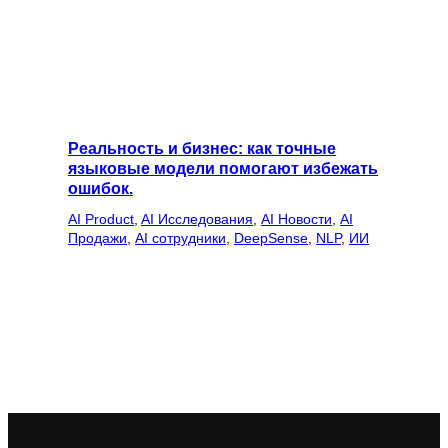
Реальность и бизнес: как точные
языковые модели помогают избежать
ошибок.
AI Product
, 
AI Исследования
, 
AI Новости
, 
AI
Продажи
, 
AI сотрудники
, 
DeepSense
, 
NLP
, 
ИИ