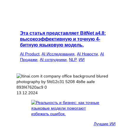
Эта статья представляет BitNet a4.8:
высокоэффективную и точную 4-
битную языковую модель.
AI Product
, 
AI Исследования
, 
AI Новости
, 
AI
Продажи
, 
AI сотрудники
, 
NLP
, 
ИИ
13.12.2024
Лучшие ИИ