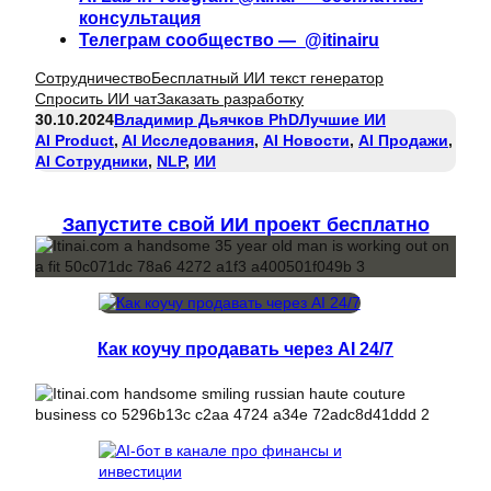
консультация
Телеграм сообщество — @itinairu
Сотрудничество
Бесплатный ИИ текст генератор
Спросить ИИ чат
Заказать разработку
30.10.2024
Владимир Дьячков PhD
Лучшие ИИ
AI Product
, 
AI Исследования
, 
AI Новости
, 
AI Продажи
, 
AI Сотрудники
, 
NLP
, 
ИИ
Запустите свой ИИ проект бесплатно
Как коучу продавать через AI 24/7