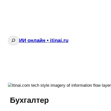
Поиск
ИИ онлайн • itinai.ru
Бухгалтер