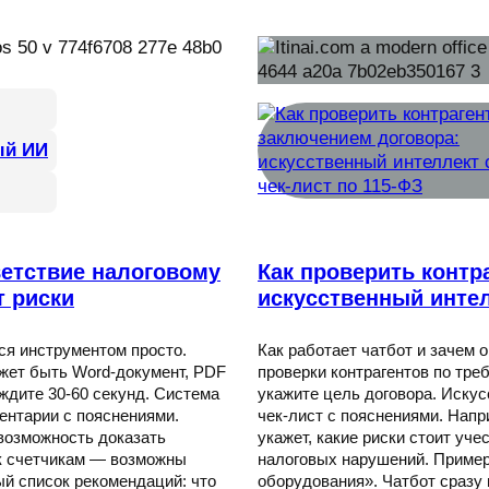
ый ИИ
ветствие налоговому
Как проверить контр
т риски
искусственный интел
ся инструментом просто.
Как работает чатбот и зачем
ожет быть Word-документ, PDF
проверки контрагентов по тре
ждите 30-60 секунд. Система
укажите цель договора. Иску
ентарии с пояснениями.
чек-лист с пояснениями. Напр
возможность доказать
укажет, какие риски стоит уче
 к счетчикам — возможны
налоговых нарушений. Пример
ый список рекомендаций: что
оборудования». Чатбот сразу