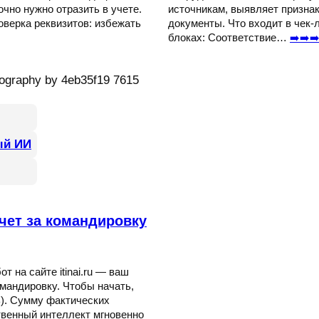
очно нужно отразить в учете.
источникам, выявляет призна
оверка реквизитов: избежать
документы. Что входит в чек-
блоках: Соответствие…
➡️➡️➡
ый ИИ
чет за командировку
 на сайте itinai.ru — ваш
мандировку. Чтобы начать,
ь). Сумму фактических
твенный интеллект мгновенно