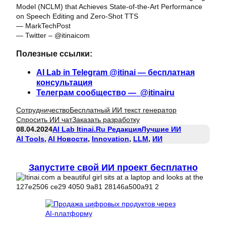
Model (NCLM) that Achieves State-of-the-Art Performance
on Speech Editing and Zero-Shot TTS
— MarkTechPost
— Twitter – @itinaicom
Полезные ссылки:
AI Lab in Telegram @itinai — бесплатная
консультация
Телеграм сообщество — @itinairu
Сотрудничество
Бесплатный ИИ текст генератор
Спросить ИИ чат
Заказать разработку
08.04.2024
AI Lab Itinai.ru Редакция
Лучшие ИИ
AI Tools
, 
AI Новости
, 
Innovation
, 
LLM
, 
ИИ
Запустите свой ИИ проект бесплатно