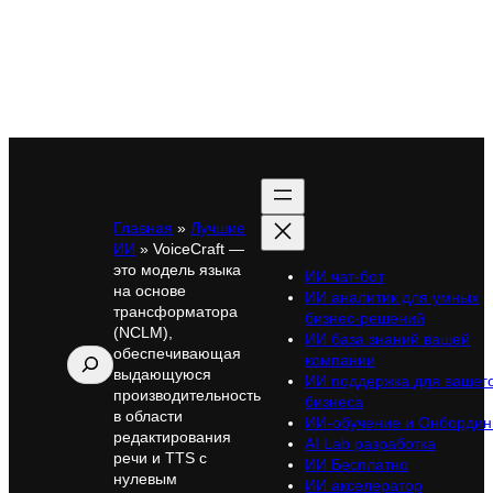
Главная
»
Лучшие
ИИ
»
VoiceCraft —
это модель языка
ИИ чат-бот
на основе
ИИ аналитик для умных
трансформатора
бизнес-решений
(NCLM),
ИИ база знаний вашей
обеспечивающая
Поиск
компании
выдающуюся
ИИ поддержка для вашег
производительность
бизнеса
в области
ИИ-обучение и Онбордин
редактирования
AI Lab разработка
речи и TTS с
ИИ Бесплатно
нулевым
ИИ акселератор