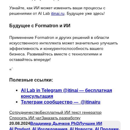
Узнайте, как ИИ может изменить ваши процессы с
решениями от AI Lab
itinai.ru
. Будущее уже здесь!
Будущее с Formatron и ИИ
Применение Formatron и других решений в области
искусственного интеллекта может значительно улучшить
эффективность и конкурентоспособность вашего
бизнеса. Развивайтесь вместе с технологиями и
оставайтесь впереди!
«`
Полезные ссылки:
AI Lab in Telegram @itinai — бесплатная
консультация
Телеграм сообщество — @itinairu
Сотрудничество
Бесплатный ИИ текст генератор
Спросить ИИ чат
Заказать разработку
20.08.2024
Владимир Дьячков PhD
Лучшие ИИ
AI Product
, 
AI Исследования
, 
AI Новости
, 
AI Продажи
, 