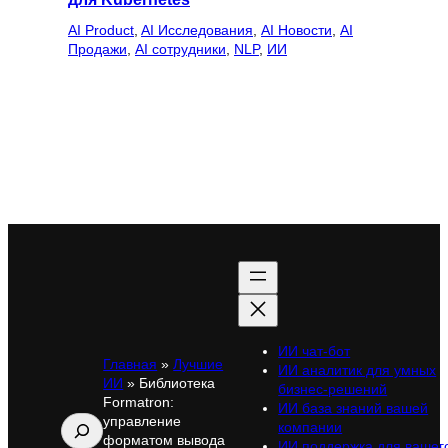
AI Product
, 
AI Исследования
, 
AI Новости
, 
AI
Продажи
, 
AI сотрудники
, 
NLP
, 
ИИ
ИИ чат-бот
Главная
»
Лучшие
ИИ аналитик для умных
ИИ
»
Библиотека
бизнес-решений
Formatron:
ИИ база знаний вашей
управление
Поиск
компании
форматом вывода
ИИ поддержка для вашег