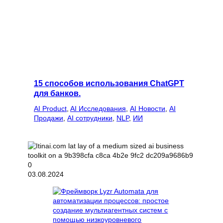
15 способов использования ChatGPT
для банков.
AI Product
, 
AI Исследования
, 
AI Новости
, 
AI
Продажи
, 
AI сотрудники
, 
NLP
, 
ИИ
03.08.2024