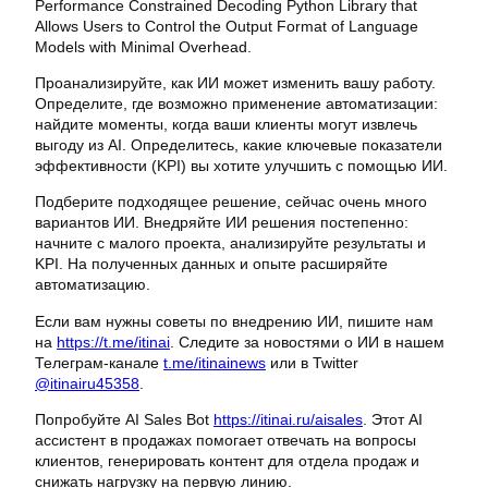
Performance Constrained Decoding Python Library that
Allows Users to Control the Output Format of Language
Models with Minimal Overhead.
Проанализируйте, как ИИ может изменить вашу работу.
Определите, где возможно применение автоматизации:
найдите моменты, когда ваши клиенты могут извлечь
выгоду из AI. Определитесь, какие ключевые показатели
эффективности (KPI) вы хотите улучшить с помощью ИИ.
Подберите подходящее решение, сейчас очень много
вариантов ИИ. Внедряйте ИИ решения постепенно:
начните с малого проекта, анализируйте результаты и
KPI. На полученных данных и опыте расширяйте
автоматизацию.
Если вам нужны советы по внедрению ИИ, пишите нам
на
https://t.me/itinai
. Следите за новостями о ИИ в нашем
Телеграм-канале
t.me/itinainews
или в Twitter
@itinairu45358
.
Попробуйте AI Sales Bot
https://itinai.ru/aisales
. Этот AI
ассистент в продажах помогает отвечать на вопросы
клиентов, генерировать контент для отдела продаж и
снижать нагрузку на первую линию.