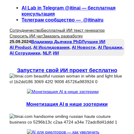
AI Lab in Telegram @itinai — бесплатная
консультация
Телеграм сообщество — @itinairu
Сотрудничество
Бесплатный ИИ текст генератор
Спросить ИИ чат
Заказать разработку
25.09.2024
Владимир Дьячков PhD
Лучшие ИИ
AI Product
, 
AI Исследования
, 
AI Новости
, 
AI Продажи
, 
AI Сотрудники
, 
NLP
, 
ИИ
Запустите свой ИИ проект бесплатно
Монетизация AI в нише эзотерики