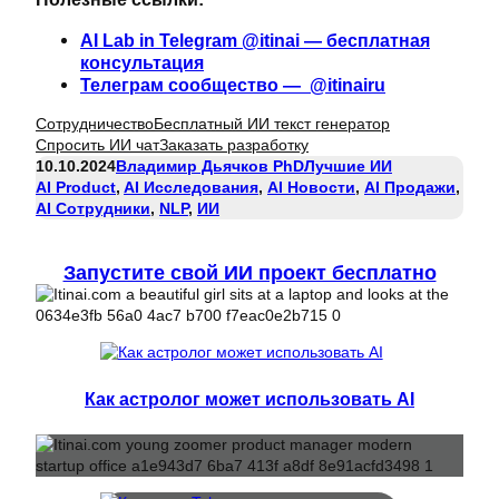
AI Lab in Telegram @itinai — бесплатная
консультация
Телеграм сообщество — @itinairu
Сотрудничество
Бесплатный ИИ текст генератор
Спросить ИИ чат
Заказать разработку
10.10.2024
Владимир Дьячков PhD
Лучшие ИИ
AI Product
, 
AI Исследования
, 
AI Новости
, 
AI Продажи
, 
AI Сотрудники
, 
NLP
, 
ИИ
Запустите свой ИИ проект бесплатно
Как астролог может использовать AI