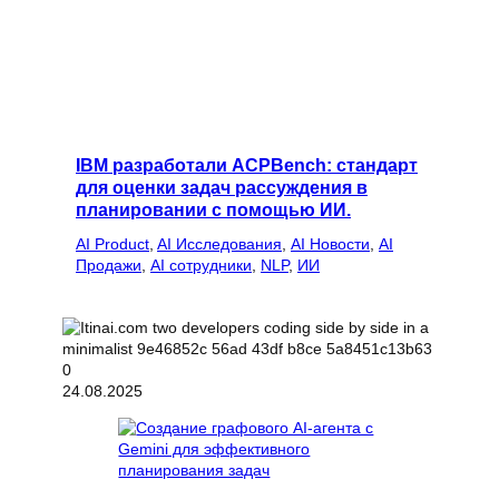
IBM разработали ACPBench: стандарт
для оценки задач рассуждения в
планировании с помощью ИИ.
AI Product
, 
AI Исследования
, 
AI Новости
, 
AI
Продажи
, 
AI сотрудники
, 
NLP
, 
ИИ
24.08.2025