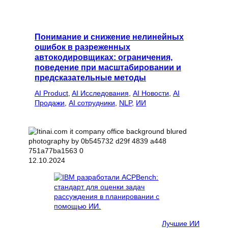
Понимание и снижение нелинейных
ошибок в разреженных
автокодировщиках: ограничения,
поведение при масштабировании и
предсказательные методы
AI Product
, 
AI Исследования
, 
AI Новости
, 
AI
Продажи
, 
AI сотрудники
, 
NLP
, 
ИИ
12.10.2024
Лучшие ИИ