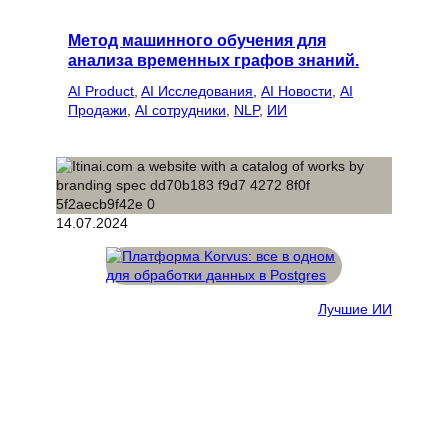
Метод машинного обучения для
анализа временных графов знаний.
AI Product
, 
AI Исследования
, 
AI Новости
, 
AI
Продажи
, 
AI сотрудники
, 
NLP
, 
ИИ
14.07.2024
Лучшие ИИ