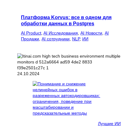
Платформа Korvus: все в одном для
обработки данных в Postgres
AI Product
, 
AI Исследования
, 
AI Новости
, 
AI
Продажи
, 
AI сотрудники
, 
NLP
, 
ИИ
24.10.2024
Лучшие ИИ