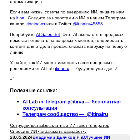
автоматизацию.
Если вам нужны советы по внедрению ИИ, пишите нам
на
itinai
. Следите за новостями о ИИ в нашем Телеграм-
канале
itinainews
или в Twitter
@itinairu45358
.
Попробуйте
AI Sales Bot
. Этот AI ассистент в продажах
помогает отвечать на вопросы клиентов, генерировать
контент для отдела продаж, снижать нагрузку на первую
линию.
Узнайте, как ИИ может изменить ваши процессы с
решениями от AI Lab
itinai.ru
— будущее уже здесь!
«`
Полезные ссылки:
AI Lab in Telegram @itinai — бесплатная
консультация
Телеграм сообщество — @itinairu
Сотрудничество
Бесплатный ИИ текст генератор
Спросить ИИ чат
Заказать разработку
28.05.2024
Владимир Дьячков PhD
Лучшие ИИ