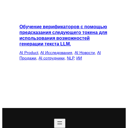
Обучение верификаторов с помощью
предсказания следующего токена для
использования возможностей
генерации текста LLM.
AI Product
, 
AI Исследования
, 
AI Новости
, 
AI
Продажи
, 
AI сотрудники
, 
NLP
, 
ИИ