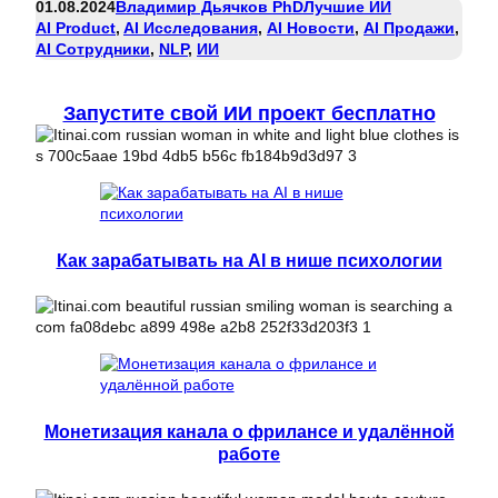
01.08.2024
Владимир Дьячков PhD
Лучшие ИИ
AI Product
, 
AI Исследования
, 
AI Новости
, 
AI Продажи
, 
AI Сотрудники
, 
NLP
, 
ИИ
Запустите свой ИИ проект бесплатно
Как зарабатывать на AI в нише психологии
Монетизация канала о фрилансе и удалённой
работе