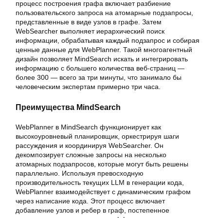
процесс построения графа включает разбиение
пользовательского запроса на атомарные подзапросы,
представленные в виде узлов в графе. Затем
WebSearcher выполняет иерархический поиск
информации, обрабатывая каждый подзапрос и собирая
ценные данные для WebPlanner. Такой многоагентный
дизайн позволяет MindSearch искать и интегрировать
информацию с большего количества веб-страниц —
более 300 — всего за три минуты, что занимало бы
человеческим экспертам примерно три часа.
Преимущества MindSearch
WebPlanner в MindSearch функционирует как
высокоуровневый планировщик, оркестрируя шаги
рассуждения и координируя WebSearcher. Он
декомпозирует сложные запросы на несколько
атомарных подзапросов, которые могут быть решены
параллельно. Используя превосходную
производительность текущих LLM в генерации кода,
WebPlanner взаимодействует с динамическим графом
через написание кода. Этот процесс включает
добавление узлов и ребер в граф, постепенное