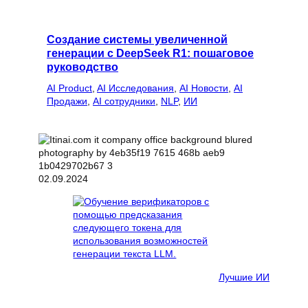
Создание системы увеличенной
генерации с DeepSeek R1: пошаговое
руководство
AI Product
, 
AI Исследования
, 
AI Новости
, 
AI
Продажи
, 
AI сотрудники
, 
NLP
, 
ИИ
02.09.2024
Лучшие ИИ