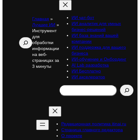
ИИ чат-бот
Главная
»
ИИ аналитик для умных
Лучшие ИИ
»
бизнес-решений
Инструмент
ИИ база знаний вашей
для
Поиск
компании
обработки
ИИ поддержка для вашего
информации
бизнеса
на веб-
ИИ-обучение и Онбординг
страницах за
AI Lab разработка
3 минуты
ИИ Бесплатно
ИИ акселератор
Search
Редакционная политика itinai.ru
Страница главного редактора
О проекте