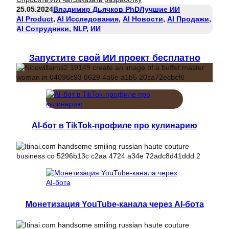
25.05.2024
Владимир Дьячков PhD
Лучшие ИИ
AI Product
, 
AI Исследования
, 
AI Новости
, 
AI Продажи
, 
AI Сотрудники
, 
NLP
, 
ИИ
Запустите свой ИИ проект бесплатно
AI-бот в TikTok-профиле про кулинарию
Монетизация YouTube-канала через AI-бота