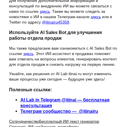
Для получения дополнительной информации и
консультаций по внедрению ИИ вы можете связаться с
нами по ссылке
здесь
. Также вы можете следить за
новостями о ИИ в нашем Телеграм-канале
здесь
или в
Twitter по адресу
@itinairu45358
.
Используйте AI Sales Bot для улучшения
работы отдела продаж
Мы также предлагаем вам ознакомиться с AI Sales Bot по
ссылке
здесь
. Этот ИИ-ассистент в продажах поможет
вам отвечать на вопросы клиентов, генерировать контент
для отдела продаж и снизить нагрузку на первую линию.
Узнайте, как решения от AI Lab itinai.ru могут изменить
ваши процессы уже сегодня — будущее уже здесь!
Полезные ссылки:
AI Lab in Telegram @itinai — бесплатная
консультация
Телеграм сообщество — @itinairu
Сотрудничество
Бесплатный ИИ текст генератор
Спросить ИИ чат
Заказать разработку