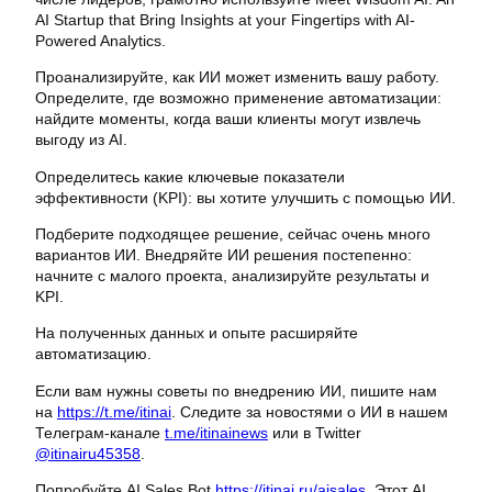
AI Startup that Bring Insights at your Fingertips with AI-
Powered Analytics.
Проанализируйте, как ИИ может изменить вашу работу.
Определите, где возможно применение автоматизации:
найдите моменты, когда ваши клиенты могут извлечь
выгоду из AI.
Определитесь какие ключевые показатели
эффективности (KPI): вы хотите улучшить с помощью ИИ.
Подберите подходящее решение, сейчас очень много
вариантов ИИ. Внедряйте ИИ решения постепенно:
начните с малого проекта, анализируйте результаты и
KPI.
На полученных данных и опыте расширяйте
автоматизацию.
Если вам нужны советы по внедрению ИИ, пишите нам
на
https://t.me/itinai
. Следите за новостями о ИИ в нашем
Телеграм-канале
t.me/itinainews
или в Twitter
@itinairu45358
.
Попробуйте AI Sales Bot
https://itinai.ru/aisales
. Этот AI