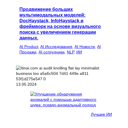
Продвижение больших
мультимодальных моделей:
DocHaystack, InfoHaystack и
фреймворк на основе визуального
поиска с увеличением генерации
данных.
AI Product
, 
AI Исследования
, 
AI Новости
, 
AI
Продажи
, 
AI сотрудники
, 
NLP
, 
ИИ
13.05.2024
Лучшие ИИ