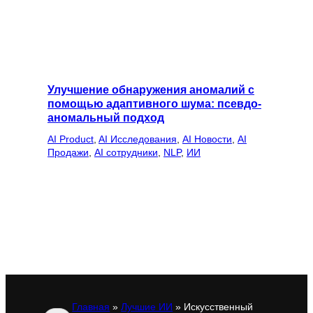
Улучшение обнаружения аномалий с
помощью адаптивного шума: псевдо-
аномальный подход
AI Product
, 
AI Исследования
, 
AI Новости
, 
AI
Продажи
, 
AI сотрудники
, 
NLP
, 
ИИ
Главная
»
Лучшие ИИ
»
Искусственный