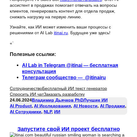
ассистент в продажах помогает отвечать на вопросы
клиентов, генерировать контент для отдела продаж,
снижать нагрузку на первую линию.
Узнайте, как ИИ может изменить ваши процессы с
решениями от AI Lab
itinai.ru
. Будущее уже здесь!
«`
Полезные ссылки:
AI Lab in Telegram @itinai — бесплатная
консультация
Телеграм сообщество — @itinairu
Сотрудничество
Бесплатный ИИ текст генератор
Спросить ИИ чат
Заказать разработку
24.06.2024
Владимир Дьячков PhD
Лучшие ИИ
AI Product
, 
AI Исследования
, 
AI Новости
, 
AI Продажи
, 
AI Сотрудники
, 
NLP
, 
ИИ
Запустите свой ИИ проект бесплатно