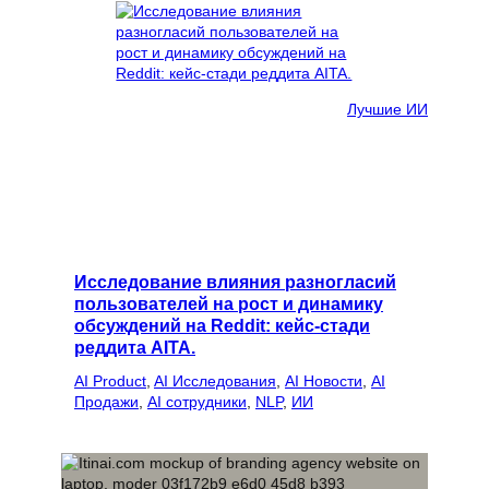
Лучшие ИИ
Исследование влияния разногласий
пользователей на рост и динамику
обсуждений на Reddit: кейс-стади
реддита AITA.
AI Product
, 
AI Исследования
, 
AI Новости
, 
AI
Продажи
, 
AI сотрудники
, 
NLP
, 
ИИ