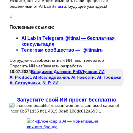
Узнайте, как ИИ может изменить ваши процессы с
решениями от AI Lab
itinai.ru
. Будущее уже здесь!
«`
Полезные ссылки:
AI Lab in Telegram @itinai — бесплатная
консультация
Телеграм сообщество — @itinairu
Сотрудничество
Бесплатный ИИ текст генератор
Спросить ИИ чат
Заказать разработку
10.07.2024
Владимир Дьячков PhD
Лучшие ИИ
AI Product
, 
AI Исследования
, 
AI Новости
, 
AI Продажи
, 
AI Сотрудники
, 
NLP
, 
ИИ
Запустите свой ИИ проект бесплатно