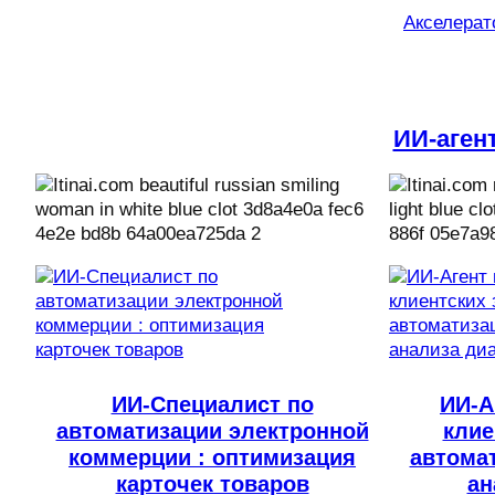
Акселерато
ИИ-аген
ИИ-Специалист по
ИИ-А
автоматизации электронной
клие
коммерции : оптимизация
автома
карточек товаров
ан