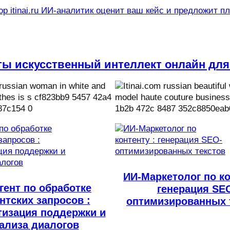
р itinai.ru ИИ-аналитик оценит ваш кейс и предложит п
ты искусственный интеллект онлайн для
ИИ-Маркетолог по ко
гент по обработке
генерация SE
нтских запросов :
оптимизированных 
тизация поддержки и
ализа диалогов