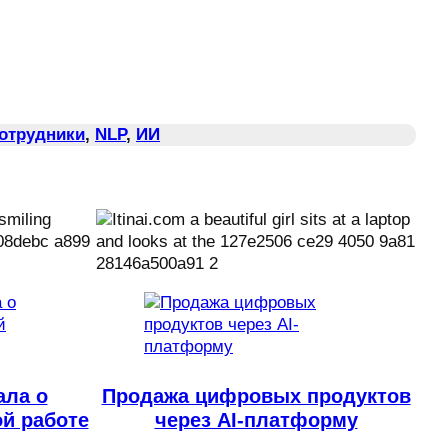
Сотрудники
, 
NLP
, 
ИИ
ала о
Продажа цифровых продуктов
й работе
через AI-платформу