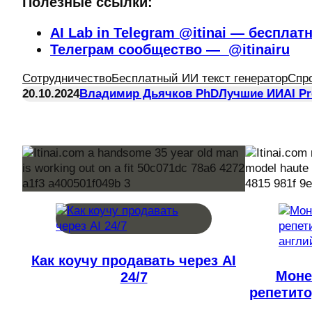
Полезные ссылки:
AI Lab in Telegram @itinai — бесплат
Телеграм сообщество — @itinairu
Сотрудничество
Бесплатный ИИ текст генератор
Спр
20.10.2024
Владимир Дьячков PhD
Лучшие ИИ
AI P
Как коучу продавать через AI
Моне
24/7
репетито