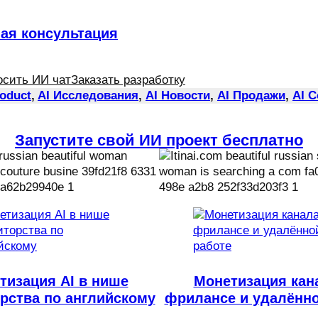
ная консультация
осить ИИ чат
Заказать разработку
roduct
, 
AI Исследования
, 
AI Новости
, 
AI Продажи
, 
AI 
Запустите свой ИИ проект бесплатно
тизация AI в нише
Монетизация кан
рства по английскому
фрилансе и удалённо