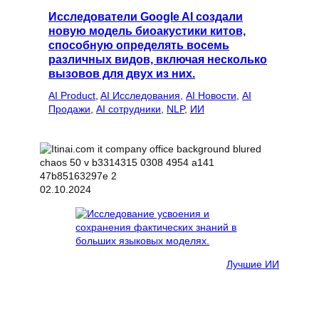
Исследователи Google AI создали
новую модель биоакустики китов,
способную определять восемь
различных видов, включая несколько
вызовов для двух из них.
AI Product
, 
AI Исследования
, 
AI Новости
, 
AI
Продажи
, 
AI сотрудники
, 
NLP
, 
ИИ
02.10.2024
Лучшие ИИ