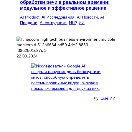
обработки речи в реальном времени:
модульное и эффективное решение
AI Product
, 
AI Исследования
, 
AI Новости
, 
AI
Продажи
, 
AI сотрудники
, 
NLP
, 
ИИ
22.09.2024
Лучшие ИИ