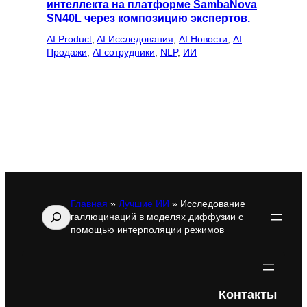
интеллекта на платформе SambaNova
SN40L через композицию экспертов.
AI Product
, 
AI Исследования
, 
AI Новости
, 
AI
Продажи
, 
AI сотрудники
, 
NLP
, 
ИИ
Главная
»
Лучшие ИИ
»
Исследование
Поиск
галлюцинаций в моделях диффузии с
помощью интерполяции режимов
Контакты