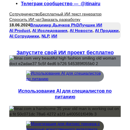
Телеграм сообщество — @itinairu
Сотрудничество
Бесплатный ИИ текст генератор
Спросить ИИ чат
Заказать разработку
18.06.2024
Владимир Дьячков PhD
Лучшие ИИ
AI Product
, 
AI Исследования
, 
AI Новости
, 
AI Продажи
, 
AI Сотрудники
, 
NLP
, 
ИИ
Запустите свой ИИ проект бесплатно
Использование AI для специалистов по
питанию