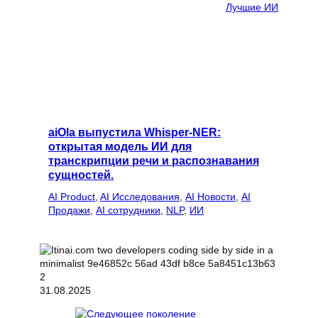
Лучшие ИИ
aiOla выпустила Whisper-NER:
открытая модель ИИ для
транскрипции речи и распознавания
сущностей.
AI Product
, 
AI Исследования
, 
AI Новости
, 
AI
Продажи
, 
AI сотрудники
, 
NLP
, 
ИИ
31.08.2025