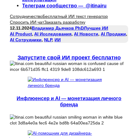
Телеграм сообщество — @itinairu
Сотрудничество
Бесплатный ИИ текст генератор
Спросить ИИ чат
Заказать разработку
12.11.2024
Владимир Дьячков PhD
Лучшие ИИ
AI Product
, 
AI Исследования
, 
AI Новости
, 
AI Продажи
, 
AI Сотрудники
, 
NLP
, 
ИИ
Запустите свой ИИ проект бесплатно
Инфлюенсер и AI — монетизация личного
бренда