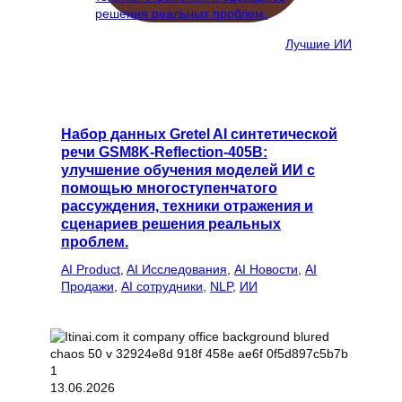
Лучшие ИИ
Набор данных Gretel AI синтетической
речи GSM8K-Reflection-405B:
улучшение обучения моделей ИИ с
помощью многоступенчатого
рассуждения, техники отражения и
сценариев решения реальных
проблем.
AI Product
, 
AI Исследования
, 
AI Новости
, 
AI
Продажи
, 
AI сотрудники
, 
NLP
, 
ИИ
13.06.2026