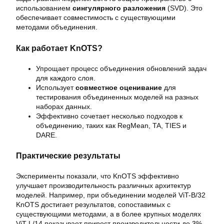
использованием
сингулярного разложения
(SVD). Это
обеспечивает совместимость с существующими
методами объединения.
Как работает KnOTS?
Упрощает процесс объединения обновлений задач
для каждого слоя.
Использует
совместное оценивание
для
тестирования объединенных моделей на разных
наборах данных.
Эффективно сочетает несколько подходов к
объединению, таких как RegMean, TA, TIES и
DARE.
Практические результаты
Эксперименты показали, что KnOTS эффективно
улучшает производительность различных архитектур
моделей. Например, при объединении моделей ViT-B/32
KnOTS достигает результатов, сопоставимых с
существующими методами, а в более крупных моделях
ViT-L/14 показывает прирост производительности до 3%.