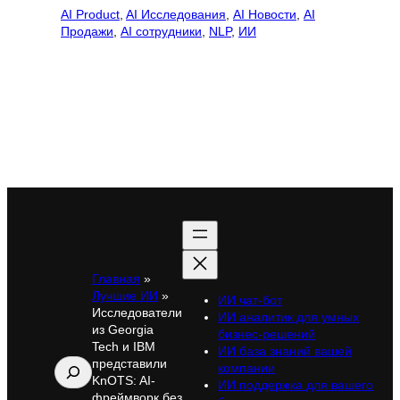
AI Product
, 
AI Исследования
, 
AI Новости
, 
AI
Продажи
, 
AI сотрудники
, 
NLP
, 
ИИ
Главная
»
Лучшие ИИ
»
ИИ чат-бот
Исследователи
ИИ аналитик для умных
из Georgia
бизнес-решений
Tech и IBM
ИИ база знаний вашей
представили
Поиск
компании
KnOTS: AI-
ИИ поддержка для вашего
фреймворк без