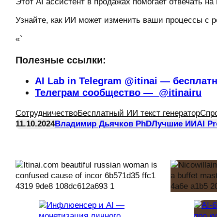
Этот AI ассистент в продажах помогает отвечать на
Узнайте, как ИИ может изменить ваши процессы с р
«`
Полезные ссылки:
AI Lab in Telegram @itinai — бесплат
Телеграм сообщество — @itinairu
Сотрудничество
Бесплатный ИИ текст генератор
Спр
11.10.2024
Владимир Дьячков PhD
Лучшие ИИ
AI P