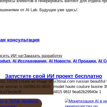
 вопросы клиентов и генерировать контент для отдела пр
ешениями от AI Lab. Будущее уже здесь!
ная консультация
осить ИИ чат
Заказать разработку
roduct
, 
AI Исследования
, 
AI Новости
, 
AI Продажи
, 
AI 
Запустите свой ИИ проект бесплатно