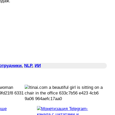
одаж.
Сотрудники
, 
NLP
, 
ИИ