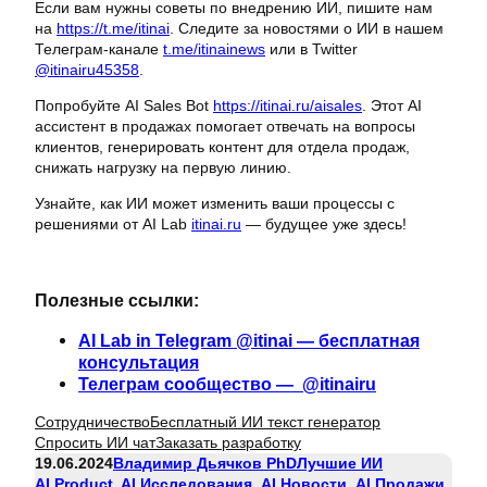
Если вам нужны советы по внедрению ИИ, пишите нам
на
https://t.me/itinai
. Следите за новостями о ИИ в нашем
Телеграм-канале
t.me/itinainews
или в Twitter
@itinairu45358
.
Попробуйте AI Sales Bot
https://itinai.ru/aisales
. Этот AI
ассистент в продажах помогает отвечать на вопросы
клиентов, генерировать контент для отдела продаж,
снижать нагрузку на первую линию.
Узнайте, как ИИ может изменить ваши процессы с
решениями от AI Lab
itinai.ru
— будущее уже здесь!
Полезные ссылки:
AI Lab in Telegram @itinai — бесплатная
консультация
Телеграм сообщество — @itinairu
Сотрудничество
Бесплатный ИИ текст генератор
Спросить ИИ чат
Заказать разработку
19.06.2024
Владимир Дьячков PhD
Лучшие ИИ
AI Product
, 
AI Исследования
, 
AI Новости
, 
AI Продажи
, 