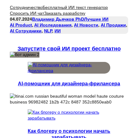
Сотрудничество
Бесплатный ИИ текст генератор
Спросить ИИ чат
Заказать разработку
04.07.2024
Владимир Дьячков PhD
Лучшие ИИ
AI Product
, 
AI Исследования
, 
AI Новости
, 
AI Продажи
, 
AI Сотрудники
, 
NLP
, 
ИИ
Запустите свой ИИ проект бесплатно
AI-помощник для дизайнера-фрилансера
Как блогеру о психологии начать
зарабатывать