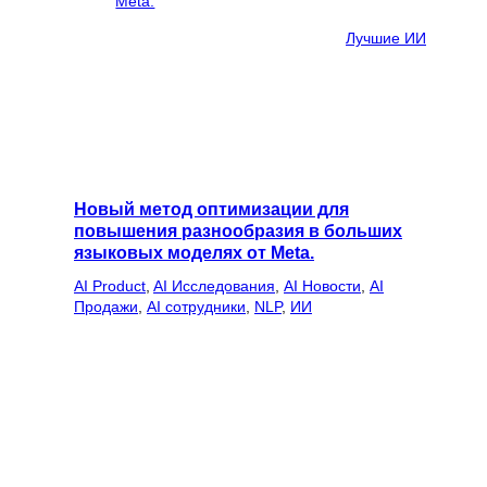
Лучшие ИИ
Новый метод оптимизации для
повышения разнообразия в больших
языковых моделях от Meta.
AI Product
, 
AI Исследования
, 
AI Новости
, 
AI
Продажи
, 
AI сотрудники
, 
NLP
, 
ИИ