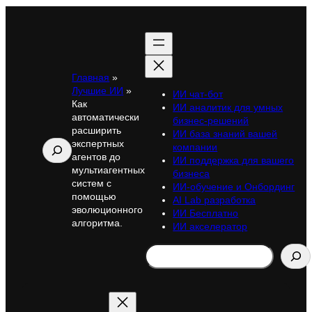
Главная
»
Лучшие ИИ
»
ИИ чат-бот
Как
ИИ аналитик для умных
автоматически
бизнес-решений
расширить
ИИ база знаний вашей
экспертных
Поиск
компании
агентов до
ИИ поддержка для вашего
мультиагентных
бизнеса
систем с
ИИ-обучение и Онбординг
помощью
AI Lab разработка
эволюционного
ИИ Бесплатно
алгоритма.
ИИ акселератор
Search