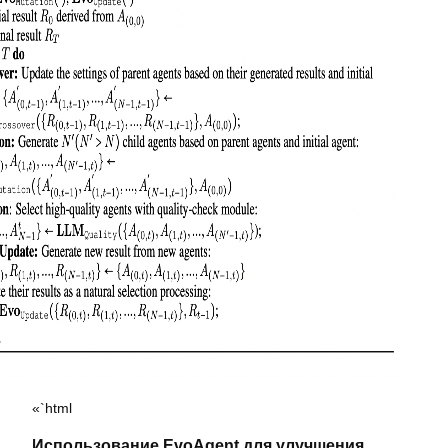
«`html
Использование EvoAgent для улучшения