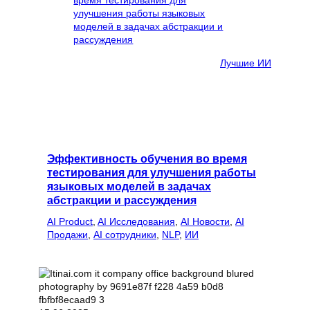
Лучшие ИИ
Эффективность обучения во время
тестирования для улучшения работы
языковых моделей в задачах
абстракции и рассуждения
AI Product
, 
AI Исследования
, 
AI Новости
, 
AI
Продажи
, 
AI сотрудники
, 
NLP
, 
ИИ