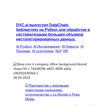
DVC.ai выпустил DataChain:
библиотеку на Python для обработки и
систематизации больших объемов
неструктурированных данных.
AI Product
, 
AI Исследования
, 
AI Новости
, 
AI
Продажи
, 
AI сотрудники
, 
NLP
, 
ИИ
28.04.2024