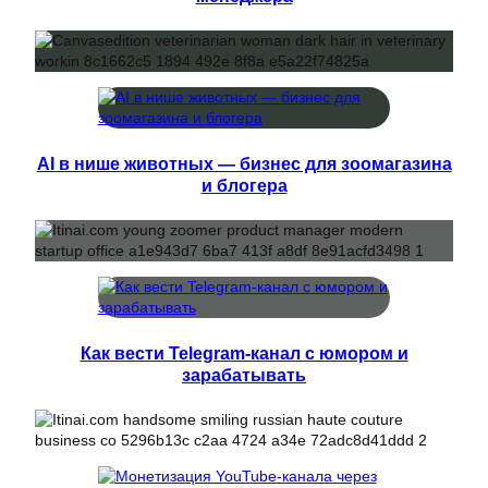
AI в нише животных — бизнес для зоомагазина
и блогера
Как вести Telegram-канал с юмором и
зарабатывать