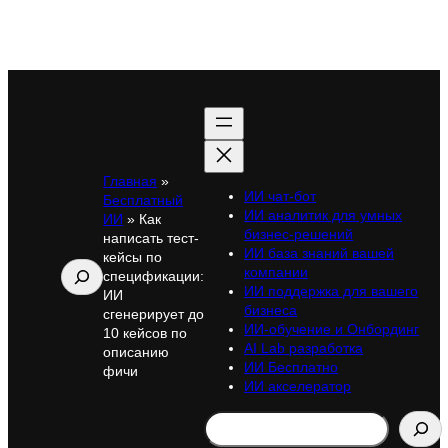
Главная
»
ИИ чат-бот
Бесплатный
ИИ аналитик для умных
ИИ
»
Как
бизнес-решений
написать тест-
ИИ база знаний вашей
кейсы по
Поиск
компании
спецификации:
ИИ поддержка для вашего
ИИ
бизнеса
сгенерирует до
ИИ-обучение и Онбординг
10 кейсов по
AI Lab разработка
описанию
ИИ Бесплатно
фичи
ИИ акселератор
Search