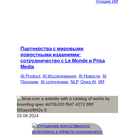
Лучшие ИИ
Партнерства с мировыми
новостными изданиями:
сотрудничество с Le Monde и Prisa
Media
AI Product
, 
AI Исследования
, 
AI Новости
, 
AI
Продажи
, 
AI сотрудники
, 
NLP
, 
Open AI
, 
ИИ
20.08.2024