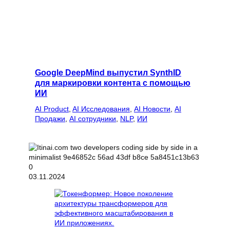
Google DeepMind выпустил SynthID
для маркировки контента с помощью
ИИ
AI Product
, 
AI Исследования
, 
AI Новости
, 
AI
Продажи
, 
AI сотрудники
, 
NLP
, 
ИИ
03.11.2024