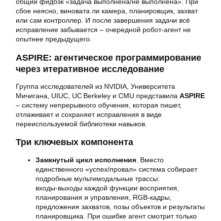
общий фидбэк «задача выполнена/не выполнена». При
сбое неясно, виновата ли камера, планировщик, захват
или сам контроллер. И после завершения задачи всё
исправление забывается – очередной робот‑агент не
опытнее предыдущего.
ASPIRE: агентическое программирование
через итеративное исследование
Группа исследователей из NVIDIA, Университета
Мичигана, UIUC, UC Berkeley и CMU представила
ASPIRE
– систему непрерывного обучения, которая пишет,
отлаживает и сохраняет исправления в виде
переиспользуемой библиотеки навыков.
Три ключевых компонента
Замкнутый цикл исполнения
. Вместо
единственного «успех/провал» система собирает
подробные мультимодальные трассы:
входы‑выходы каждой функции восприятия,
планирования и управления, RGB‑кадры,
предложения захватов, позы объектов и результаты
планировщика. При ошибке агент смотрит только