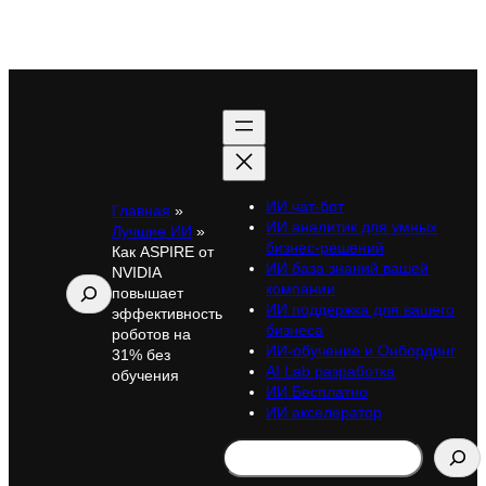
ИИ чат-бот
Главная
»
ИИ аналитик для умных
Лучшие ИИ
»
бизнес-решений
Как ASPIRE от
ИИ база знаний вашей
NVIDIA
Поиск
компании
повышает
ИИ поддержка для вашего
эффективность
бизнеса
роботов на
ИИ-обучение и Онбординг
31% без
AI Lab разработка
обучения
ИИ Бесплатно
ИИ акселератор
Search