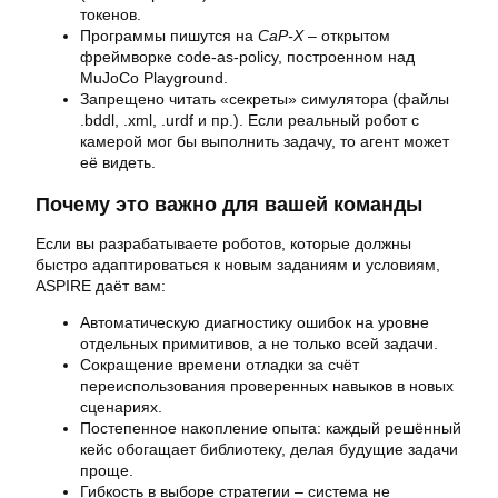
токенов.
Программы пишутся на
CaP‑X
– открытом
фреймворке code‑as‑policy, построенном над
MuJoCo Playground.
Запрещено читать «секреты» симулятора (файлы
.bddl, .xml, .urdf и пр.). Если реальный робот с
камерой мог бы выполнить задачу, то агент может
её видеть.
Почему это важно для вашей команды
Если вы разрабатываете роботов, которые должны
быстро адаптироваться к новым заданиям и условиям,
ASPIRE даёт вам:
Автоматическую диагностику ошибок на уровне
отдельных примитивов, а не только всей задачи.
Сокращение времени отладки за счёт
переиспользования проверенных навыков в новых
сценариях.
Постепенное накопление опыта: каждый решённый
кейс обогащает библиотеку, делая будущие задачи
проще.
Гибкость в выборе стратегии – система не