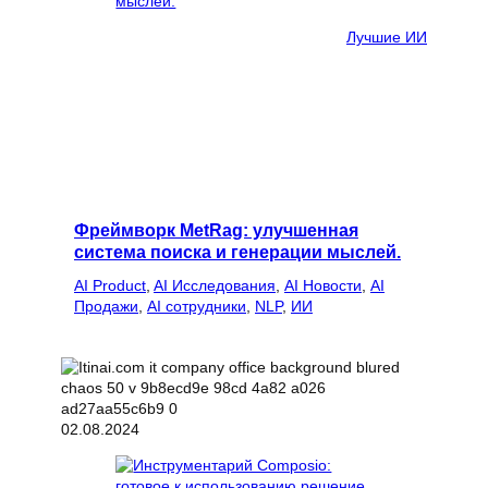
Лучшие ИИ
Фреймворк MetRag: улучшенная
система поиска и генерации мыслей.
AI Product
, 
AI Исследования
, 
AI Новости
, 
AI
Продажи
, 
AI сотрудники
, 
NLP
, 
ИИ
02.08.2024