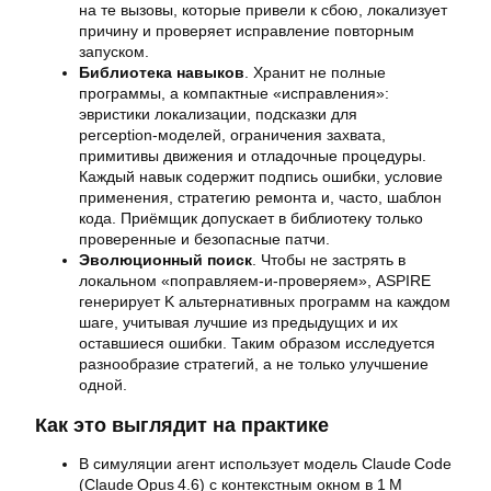
на те вызовы, которые привели к сбою, локализует
причину и проверяет исправление повторным
запуском.
Библиотека навыков
. Хранит не полные
программы, а компактные «исправления»:
эвристики локализации, подсказки для
perception‑моделей, ограничения захвата,
примитивы движения и отладочные процедуры.
Каждый навык содержит подпись ошибки, условие
применения, стратегию ремонта и, часто, шаблон
кода. Приёмщик допускает в библиотеку только
проверенные и безопасные патчи.
Эволюционный поиск
. Чтобы не застрять в
локальном «поправляем‑и‑проверяем», ASPIRE
генерирует K альтернативных программ на каждом
шаге, учитывая лучшие из предыдущих и их
оставшиеся ошибки. Таким образом исследуется
разнообразие стратегий, а не только улучшение
одной.
Как это выглядит на практике
В симуляции агент использует модель Claude Code
(Claude Opus 4.6) с контекстным окном в 1 М