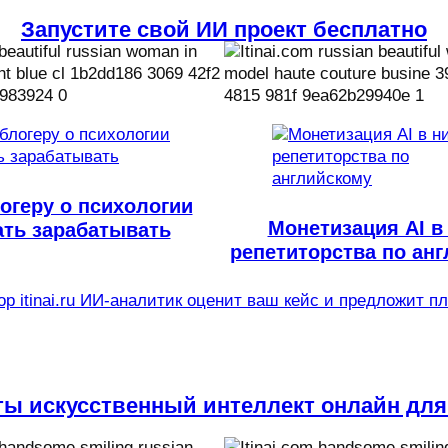
Запустите свой ИИ проект бесплатно
огеру о психологии
Монетизация AI в
ать зарабатывать
репетиторства по ан
р itinai.ru ИИ-аналитик оценит ваш кейс и предложит п
ты искусственный интеллект онлайн для