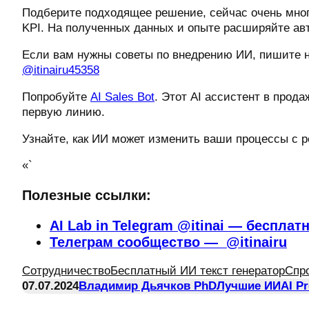
Подберите подходящее решение, сейчас очень мног
KPI. На полученных данных и опыте расширяйте ав
Если вам нужны советы по внедрению ИИ, пишите 
@itinairu45358
Попробуйте
AI Sales Bot
. Этот AI ассистент в прода
первую линию.
Узнайте, как ИИ может изменить ваши процессы с 
«`
Полезные ссылки:
AI Lab in Telegram @itinai — бесплат
Телеграм сообщество — @itinairu
Сотрудничество
Бесплатный ИИ текст генератор
Спр
07.07.2024
Владимир Дьячков PhD
Лучшие ИИ
AI P