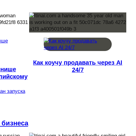
Как коучу продавать через AI
 нише
24/7
глийскому
лан запуска
 бизнеса