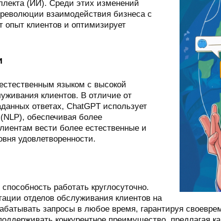
еллекта (ИИ). Среди этих изменений
 революции взаимодействия бизнеса с
т опыт клиентов и оптимизирует
и
 естественным языком с высокой
луживания клиентов. В отличие от
аданных ответах, ChatGPT использует
(NLP), обеспечивая более
клиентам вести более естественные и
овня удовлетворенности.
способность работать круглосуточно.
тации отделов обслуживания клиентов на
абатывать запросы в любое время, гарантируя своевре
поддерживать конкурентное преимущество, предлагая к