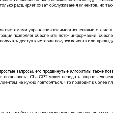
только расширяет охват обслуживания клиентов, но так
и
и системами управления взаимоотношениями с клиент
грация позволяет обеспечить поток информации, обесп
получать доступ к истории покупок клиента или преды
простые запросы, его продвинутые алгоритмы также по
ство человека, ChatGPT может передать вопрос человеч
о клиентам не нужно повторяться, что приводит к более
тся способность к непрерывному улучшению через ма