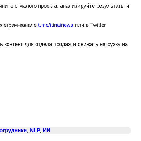
ните с малого проекта, анализируйте результаты и
елеграм-канале
t.me/itinainews
или в Twitter
ь контент для отдела продаж и снижать нагрузку на
Сотрудники
, 
NLP
, 
ИИ