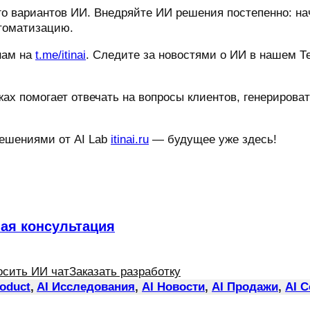
о вариантов ИИ. Внедряйте ИИ решения постепенно: нач
томатизацию.
нам на
t.me/itinai
. Следите за новостями о ИИ в нашем Т
жах помогает отвечать на вопросы клиентов, генерироват
решениями от AI Lab
itinai.ru
— будущее уже здесь!
ная консультация
осить ИИ чат
Заказать разработку
roduct
, 
AI Исследования
, 
AI Новости
, 
AI Продажи
, 
AI 