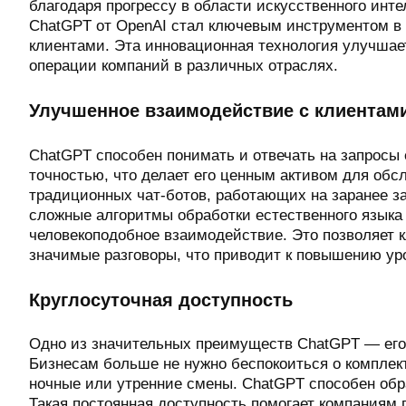
благодаря прогрессу в области искусственного инт
ChatGPT от OpenAI стал ключевым инструментом в
клиентами. Эта инновационная технология улучшае
операции компаний в различных отраслях.
Улучшенное взаимодействие с клиентам
ChatGPT способен понимать и отвечать на запросы
точностью, что делает его ценным активом для обс
традиционных чат-ботов, работающих на заранее з
сложные алгоритмы обработки естественного языка 
человекоподобное взаимодействие. Это позволяет 
значимые разговоры, что приводит к повышению ур
Круглосуточная доступность
Одно из значительных преимуществ ChatGPT — его 
Бизнесам больше не нужно беспокоиться о комплек
ночные или утренние смены. ChatGPT способен обр
Такая постоянная доступность помогает компаниям 