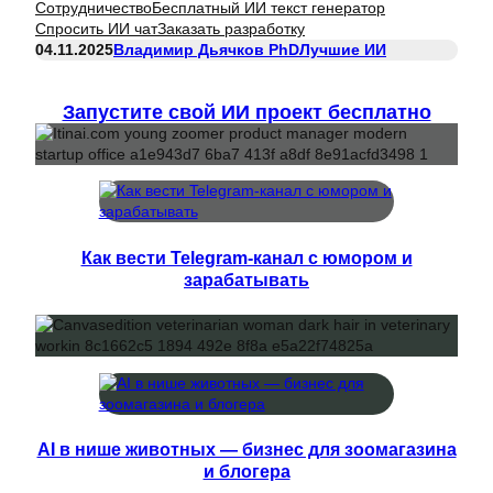
Сотрудничество
Бесплатный ИИ текст генератор
Спросить ИИ чат
Заказать разработку
04.11.2025
Владимир Дьячков PhD
Лучшие ИИ
Запустите свой ИИ проект бесплатно
Как вести Telegram-канал с юмором и
зарабатывать
AI в нише животных — бизнес для зоомагазина
и блогера