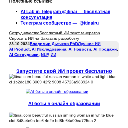
Полезные ссылки:
AI Lab in Telegram @itinai — бесплатная
консультация
Телеграм сообщество — @itinairu
Сотрудничество
Бесплатный ИИ текст генератор
Спросить ИИ чат
Заказать разработку
23.10.2024
Владимир Дьячков PhD
Лучшие ИИ
AI Product
, 
AI Исследования
, 
AI Новости
, 
AI Продажи
, 
AI Сотрудники
, 
NLP
, 
ИИ
Запустите свой ИИ проект бесплатно
AI-боты в онлайн-образовании