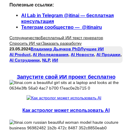
Полезные ссылки:
AI Lab in Telegram @itinai — бесплатная
консультация
Телеграм сообщество — @itinairu
Сотрудничество
Бесплатный ИИ текст генератор
Спросить ИИ чат
Заказать разработку
23.05.2024
Владимир Дьячков PhD
Лучшие ИИ
AI Product
, 
AI Исследования
, 
AI Новости
, 
AI Продажи
, 
AI Сотрудники
, 
NLP
, 
ИИ
Запустите свой ИИ проект бесплатно
Как астролог может использовать AI