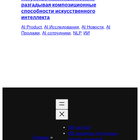
разгадывая композиционные
способности искусственного
интеллекта
AI Product
, 
AI Исследования
, 
AI Новости
, 
AI
Продажи
, 
AI сотрудники
, 
NLP
, 
ИИ
ИИ чат-бот
ИИ аналитик для умных
Главная
»
бизнес-решений