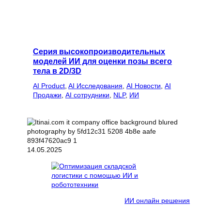
Серия высокопроизводительных
моделей ИИ для оценки позы всего
тела в 2D/3D
AI Product
, 
AI Исследования
, 
AI Новости
, 
AI
Продажи
, 
AI сотрудники
, 
NLP
, 
ИИ
14.05.2025
ИИ онлайн решения