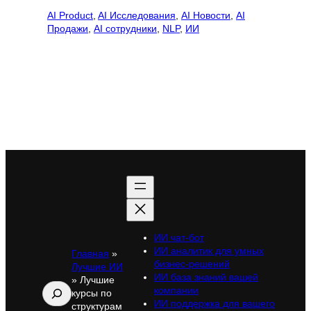
AI Product
, 
AI Исследования
, 
AI Новости
, 
AI
Продажи
, 
AI сотрудники
, 
NLP
, 
ИИ
ИИ чат-бот
ИИ аналитик для умных
Главная
»
бизнес-решений
Лучшие ИИ
ИИ база знаний вашей
»
Лучшие
Поиск
компании
курсы по
ИИ поддержка для вашего
структурам