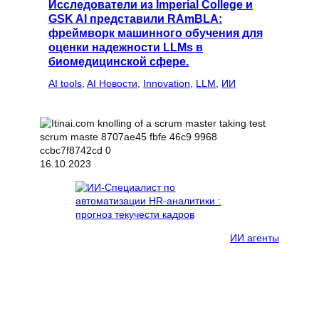
Исследователи из Imperial College и
GSK AI представили RAmBLA:
фреймворк машинного обучения для
оценки надежности LLMs в
биомедицинской сфере.
AI tools
, 
AI Новости
, 
Innovation
, 
LLM
, 
ИИ
16.10.2023
ИИ агенты