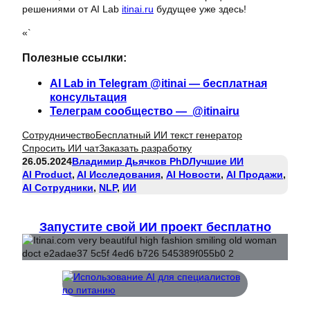
решениями от AI Lab
itinai.ru
будущее уже здесь!
«`
Полезные ссылки:
AI Lab in Telegram @itinai — бесплатная
консультация
Телеграм сообщество — @itinairu
Сотрудничество
Бесплатный ИИ текст генератор
Спросить ИИ чат
Заказать разработку
26.05.2024
Владимир Дьячков PhD
Лучшие ИИ
AI Product
, 
AI Исследования
, 
AI Новости
, 
AI Продажи
, 
AI Сотрудники
, 
NLP
, 
ИИ
Запустите свой ИИ проект бесплатно