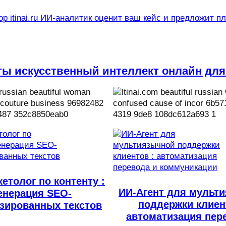
р itinai.ru ИИ-аналитик оценит ваш кейс и предложит п
ты искусственный интеллект онлайн для
етолог по контенту :
ИИ-Агент для мульт
енерация SEO-
поддержки клиен
зированных текстов
автоматизация пер