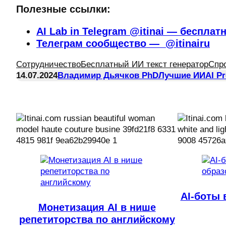
Полезные ссылки:
AI Lab in Telegram @itinai — бесплат
Телеграм сообщество — @itinairu
Сотрудничество
Бесплатный ИИ текст генератор
Спр
14.07.2024
Владимир Дьячков PhD
Лучшие ИИ
AI P
AI-боты 
Монетизация AI в нише
репетиторства по английскому