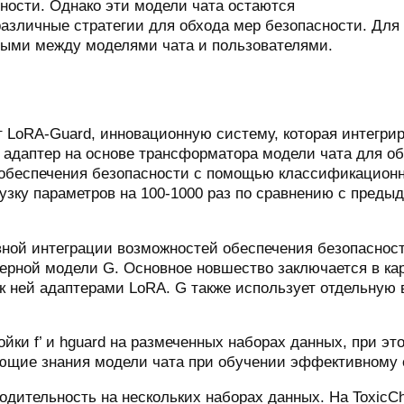
ности. Однако эти модели чата остаются
 различные стратегии для обхода мер безопасности. Д
ными между моделями чата и пользователями.
т LoRA-Guard, инновационную систему, которая интегри
 адаптер на основе трансформатора модели чата для об
 обеспечения безопасности с помощью классификационн
грузку параметров на 100-1000 раз по сравнению с пре
ной интеграции возможностей обеспечения безопасности
ьерной модели G. Основное новшество заключается в кар
и к ней адаптерами LoRA. G также использует отдельну
йки f’ и hguard на размеченных наборах данных, при э
ющие знания модели чата при обучении эффективному о
дительность на нескольких наборах данных. На ToxicC