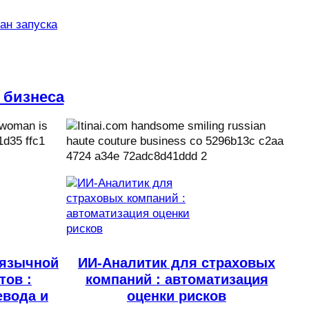
лан запуска
 бизнеса
иязычной
ИИ-Аналитик для страховых
тов :
компаний : автоматизация
евода и
оценки рисков