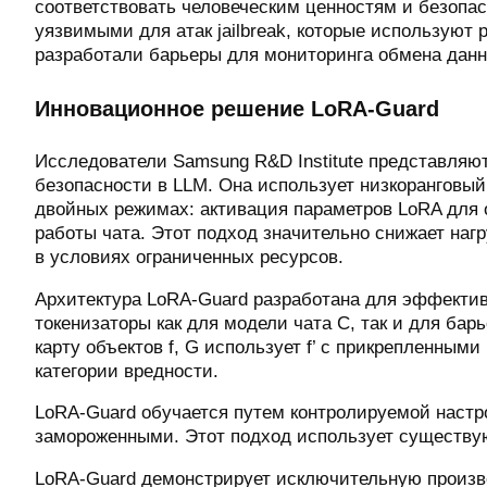
соответствовать человеческим ценностям и безопас
уязвимыми для атак jailbreak, которые используют
разработали барьеры для мониторинга обмена дан
Инновационное решение LoRA-Guard
Исследователи Samsung R&D Institute представляю
безопасности в LLM. Она использует низкоранговый
двойных режимах: активация параметров LoRA для
работы чата. Этот подход значительно снижает на
в условиях ограниченных ресурсов.
Архитектура LoRA-Guard разработана для эффектив
токенизаторы как для модели чата C, так и для бар
карту объектов f, G использует f’ с прикрепленным
категории вредности.
LoRA-Guard обучается путем контролируемой настро
замороженными. Этот подход использует существу
LoRA-Guard демонстрирует исключительную произво