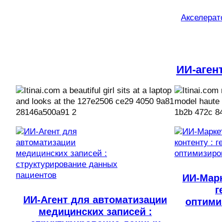
Акселерато
ИИ-аген
ИИ-Марк
г
ИИ-Агент для автоматизации
оптими
медицинских записей :