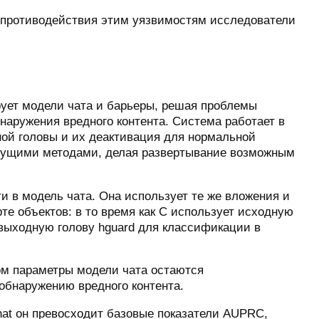
ля противодействия этим уязвимостям исследователи
рует модели чата и барьеры, решая проблемы
наружения вредного контента. Система работает в
ой головы и их деактивация для нормальной
дыдущими методами, делая развертывание возможным
 в модель чата. Она использует те же вложения и
те объектов: в то время как C использует исходную
ю выходную голову hguard для классификации в
том параметры модели чата остаются
бнаружению вредного контента.
hat он превосходит базовые показатели AUPRC,