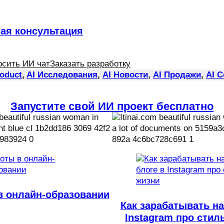
ная консультация
осить ИИ чат
Заказать разработку
roduct
, 
AI Исследования
, 
AI Новости
, 
AI Продажи
, 
AI 
Запустите свой ИИ проект бесплатно
в онлайн-образовании
Как зарабатывать на
Instagram про стил