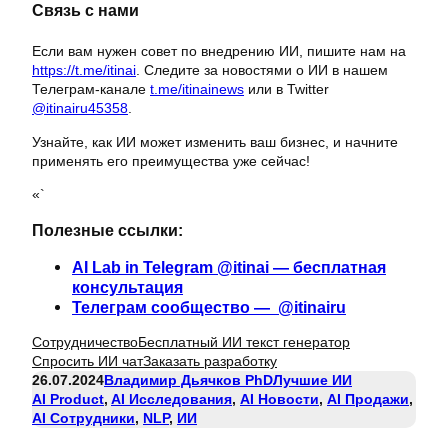
Связь с нами
Если вам нужен совет по внедрению ИИ, пишите нам на
https://t.me/itinai
. Следите за новостями о ИИ в нашем
Телеграм-канале
t.me/itinainews
или в Twitter
@itinairu45358
.
Узнайте, как ИИ может изменить ваш бизнес, и начните
применять его преимущества уже сейчас!
«`
Полезные ссылки:
AI Lab in Telegram @itinai — бесплатная
консультация
Телеграм сообщество — @itinairu
Сотрудничество
Бесплатный ИИ текст генератор
Спросить ИИ чат
Заказать разработку
26.07.2024
Владимир Дьячков PhD
Лучшие ИИ
AI Product
, 
AI Исследования
, 
AI Новости
, 
AI Продажи
, 
AI Сотрудники
, 
NLP
, 
ИИ