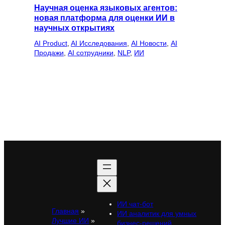
Научная оценка языковых агентов:
новая платформа для оценки ИИ в
научных открытиях
AI Product
, 
AI Исследования
, 
AI Новости
, 
AI
Продажи
, 
AI сотрудники
, 
NLP
, 
ИИ
ИИ чат-бот
Главная
»
ИИ аналитик для умных
Лучшие ИИ
»
бизнес-решений