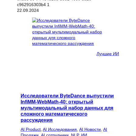
22.09.2024
Лучшие ИИ
Исследователи ByteDance выпустили
InfiMM-WebMath-40: открытый
мультимодальный набор данных для
сложного математического
рассуждения
AI Product
, 
AI Исследования
, 
AI Новости
, 
AI
Продажи
, 
AI сотрудники
, 
NLP
, 
ИИ