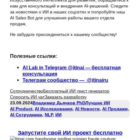
Искусственного Интеллекта для развития, обращайтесь к
нам для консультаций и внедрения AI-решений. Следите
за новостями о ИИ в наших соцсетях и попробуйте наш
AI Sales Bot для улучшения работы вашего отдела
продаж.
Не забудьте присоединиться к нашему сообществу!
Полезные ссылки:
AI Lab in Telegram @itinai — бесплатная
консультация
Телеграм сообщество — @itinairu
Сотрудничество
Бесплатный ИИ текст генератор
Спросить ИИ чат
Заказать разработку
23.09.2024
Владимир Дьячков PhD
Лучшие ИИ
AI Product
, 
AI Исследования
, 
AI Новости
, 
AI Продажи
, 
AI Сотрудники
, 
NLP
, 
ИИ
Запустите свой ИИ проект бесплатно