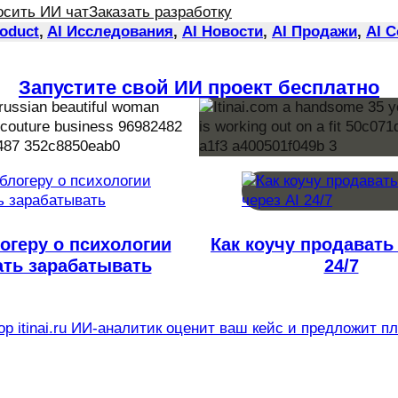
осить ИИ чат
Заказать разработку
roduct
, 
AI Исследования
, 
AI Новости
, 
AI Продажи
, 
AI 
Запустите свой ИИ проект бесплатно
огеру о психологии
Как коучу продавать 
ать зарабатывать
24/7
р itinai.ru ИИ-аналитик оценит ваш кейс и предложит п