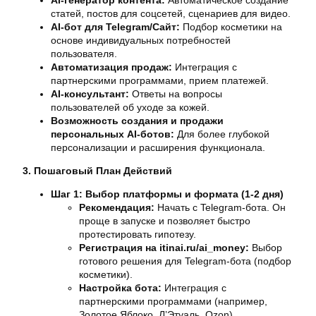
статей, постов для соцсетей, сценариев для видео.
AI-бот для Telegram/Сайт:
Подбор косметики на
основе индивидуальных потребностей
пользователя.
Автоматизация продаж:
Интеграция с
партнерскими программами, прием платежей.
AI-консультант:
Ответы на вопросы
пользователей об уходе за кожей.
Возможность создания и продажи
персональных AI-ботов:
Для более глубокой
персонализации и расширения функционала.
3. Пошаговый План Действий
Шаг 1: Выбор платформы и формата (1-2 дня)
Рекомендация:
Начать с Telegram-бота. Он
проще в запуске и позволяет быстро
протестировать гипотезу.
Регистрация на itinai.ru/ai_money:
Выбор
готового решения для Telegram-бота (подбор
косметики).
Настройка бота:
Интеграция с
партнерскими программами (например,
Золотое Яблоко, Л’Этуаль, Ozon).