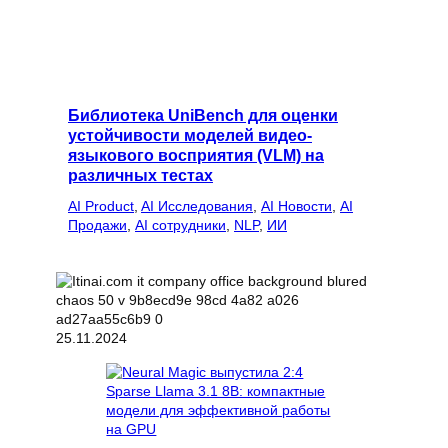
Библиотека UniBench для оценки
устойчивости моделей видео-
языкового восприятия (VLM) на
различных тестах
AI Product
, 
AI Исследования
, 
AI Новости
, 
AI
Продажи
, 
AI сотрудники
, 
NLP
, 
ИИ
25.11.2024