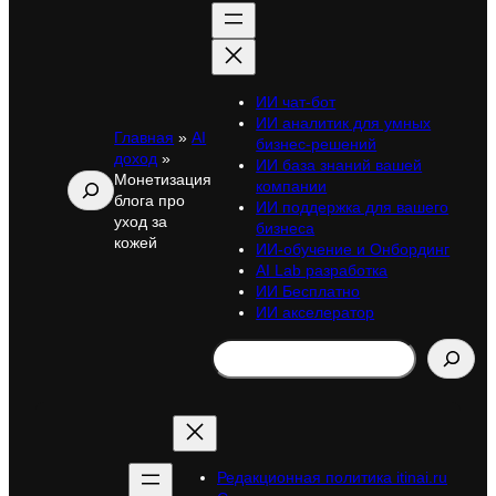
ИИ чат-бот
ИИ аналитик для умных
Главная
»
AI
бизнес-решений
доход
»
ИИ база знаний вашей
Монетизация
Поиск
компании
блога про
ИИ поддержка для вашего
уход за
бизнеса
кожей
ИИ-обучение и Онбординг
AI Lab разработка
ИИ Бесплатно
ИИ акселератор
Search
Редакционная политика itinai.ru