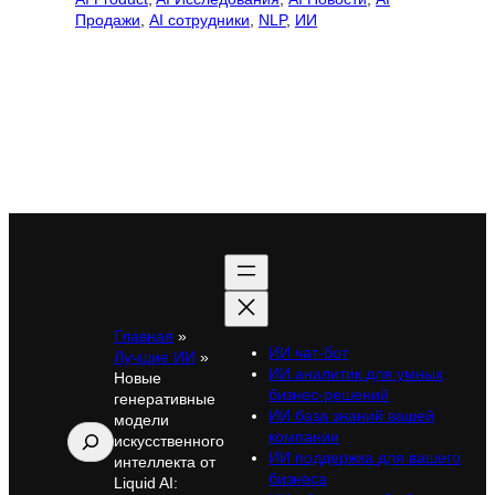
Продажи
, 
AI сотрудники
, 
NLP
, 
ИИ
Главная
»
ИИ чат-бот
Лучшие ИИ
»
ИИ аналитик для умных
Новые
бизнес-решений
генеративные
ИИ база знаний вашей
модели
Поиск
компании
искусственного
ИИ поддержка для вашего
интеллекта от
бизнеса
Liquid AI: