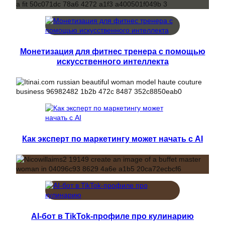
Монетизация для фитнес тренера с помощью
искусственного интеллекта
Как эксперт по маркетингу может начать с AI
AI-бот в TikTok-профиле про кулинарию