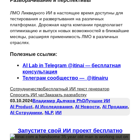
Разворачивание и перспективы
ЛМО Ликвидного ИИ в настоящее время доступны для
тестирования и развертывания на различных
платформах. Дорожная карта компании предполагает
оптимизацию и выпуск новых возможностей в ближайшие
месяцы, расширяя применимость ЛМО в различных
отраслях.
Полезные ссылки:
AI Lab in Telegram @itinai — бесплатная
консультация
Телеграм сообщество — @itinairu
Сотрудничество
Бесплатный ИИ текст генератор
Спросить ИИ чат
Заказать разработку
03.10.2024
Владимир Дьячков PhD
Лучшие ИИ
AI Product
, 
AI Исследования
, 
AI Новости
, 
AI Продажи
, 
AI Сотрудники
, 
NLP
, 
ИИ
Запустите свой ИИ проект бесплатно