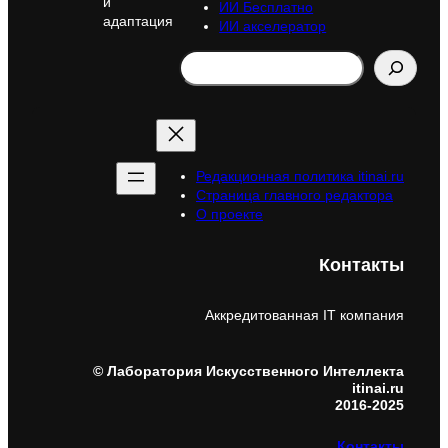
и
ИИ Бесплатно
адаптация
ИИ акселератор
Search
Редакционная политика itinai.ru
Страница главного редактора
О проекте
Контакты
Аккредитованная IT компания
© Лаборатория Искусственного Интеллекта
itinai.ru
2016-2025
Контакты