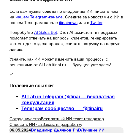
Если вам нужны советы по внедрению ИИ, пишите нам
на
нашем Telegram-канале
. Следите за новостями о ИИ в
нашем Телеграм-канале
itinainews
или в
Twitter
.
Попробуйте
AI Sales Bot
. Этот AI ассистент в продажах
помогает отвечать на вопросы клиентов, генерировать
контент для отдела продаж, снижать нагрузку на первую
линию.
Узнайте, как ИИ может изменить ваши процессы с
решениями от AI Lab itinai.ru — будущее уже здесь!
«`
Полезные ссылки:
AI Lab in Telegram @itinai — бесплатная
консультация
Телеграм сообщество — @itinairu
Сотрудничество
Бесплатный ИИ текст генератор
Спросить ИИ чат
Заказать разработку
06.05.2024
Владимир Дьячков PhD
Лучшие ИИ