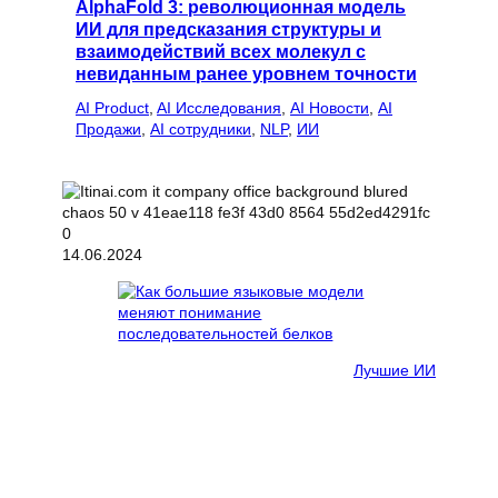
AlphaFold 3: революционная модель
ИИ для предсказания структуры и
взаимодействий всех молекул с
невиданным ранее уровнем точности
AI Product
, 
AI Исследования
, 
AI Новости
, 
AI
Продажи
, 
AI сотрудники
, 
NLP
, 
ИИ
14.06.2024
Лучшие ИИ