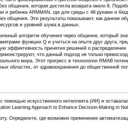
без общения, которая достигла возврата около 8. Подо
ри и ребенка ARMMAN, где для среды с 48 руками и бюд
без общения. Эти результаты показывают, как данное о
ресурсов и уровней шума в данных.
ционный алгоритм обучения через общение, который зн
метрами функции Q и учиться на опыте друг друга, п
ую эффективность принятия решений о распределении 
демонстрируют, что данный подход не только превосхо
еального мира. Этот прогресс в технологии RMAB поте
ных областях, от здравоохранения до общественной по
с помощью искусственного интеллекта (ИИ) и оставалас
ion Learning Approach to Enhance Decision-Making in Nois
оту. Определите, где возможно применение автоматизац