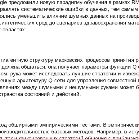
oogle предложили новую парадигму обучения в рамках
правлять систематические ошибки в данных, тем самым
деялись уменьшить влияние шумных данных на произв
синтетических сред до сценариев здравоохранения мат
 областях.
ьтиагентную структуру марковских процессов принятия
ка должна общаться, она получает параметры функции Q 
ом, рука может исследовать лучшие стратегии и избеж
ную архитектуру Q-сети для управления совместной п
равлениях между шумными и нешумными руками может б
странства состояний и действий.
ход обширными эмпирическими тестами. В эмпирически
роизводительностью базовых методов. Например, в иск
 так и фиксированных стратегий общения с приблизите