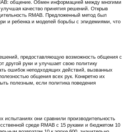
 RMAB: общение. Обмен информацией между многими
 улучшая качество принятия решений. Открыв
одительность RMAB. Предложенный метод был
ери и ребенка и моделей борьбы с эпидемиями, что
 решений, предоставляющую возможность общения с
от другой руки и улучшает свою политику
ать ошибок неподходящих действий, вызванных
олезностью общения всех рук. Конкретно их
ыть полезным, если политика поведения
х испытаниях они сравнили производительность
усственной среде RMAB с 15 руками и бюджетом 10
льным возвратом 10 к эпохе 600, значительно