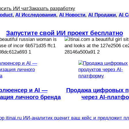
осить ИИ чат
Заказать разработку
roduct
, 
AI Исследования
, 
AI Новости
, 
AI Продажи
, 
AI 
Запустите свой ИИ проект бесплатно
люенсер и AI —
Продажа цифровых п
ация личного бренда
через AI-платф
р itinai.ru ИИ-аналитик оценит ваш кейс и предложит п