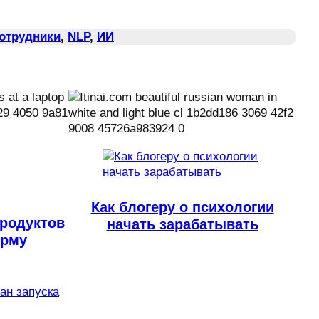
Сотрудники
, 
NLP
, 
ИИ
Как блогеру о психологии
родуктов
начать зарабатывать
орму
лан запуска