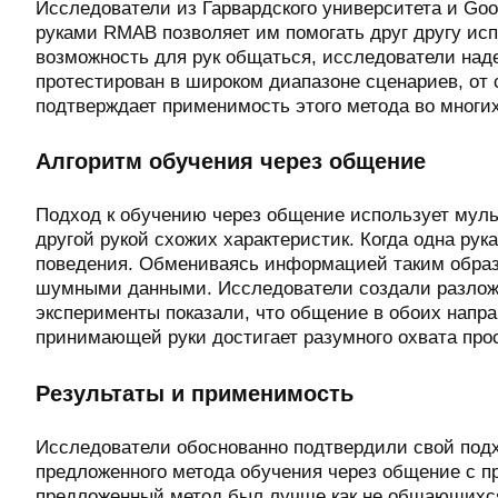
Исследователи из Гарвардского университета и G
руками RMAB позволяет им помогать друг другу ис
возможность для рук общаться, исследователи на
протестирован в широком диапазоне сценариев, от 
подтверждает применимость этого метода во многих
Алгоритм обучения через общение
Подход к обучению через общение использует мул
другой рукой схожих характеристик. Когда одна ру
поведения. Обмениваясь информацией таким образ
шумными данными. Исследователи создали разложен
эксперименты показали, что общение в обоих нап
принимающей руки достигает разумного охвата про
Результаты и применимость
Исследователи обоснованно подтвердили свой под
предложенного метода обучения через общение с п
предложенный метод был лучше как не общающихся,