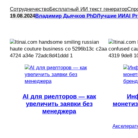
Сотрудничество
Бесплатный ИИ текст генератор
Спр
19.08.2024
Владимир Дьячков PhD
Лучшие ИИ
AI P
AI для риелторов — как
Инф
увеличить заявки без
монетиз
менеджера
Акселерато