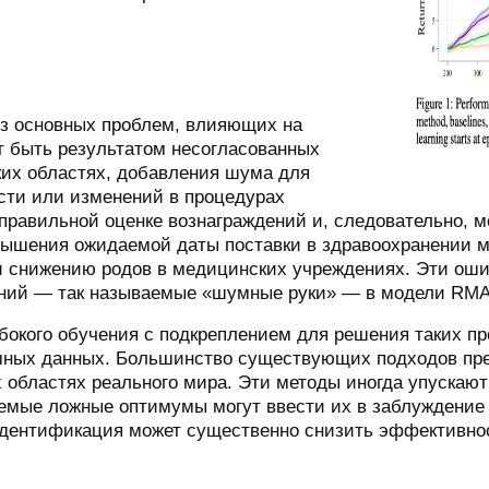
з основных проблем, влияющих на
 быть результатом несогласованных
ких областях, добавления шума для
ти или изменений в процедурах
еправильной оценке вознаграждений и, следовательно, 
ышения ожидаемой даты поставки в здравоохранении ма
и снижению родов в медицинских учреждениях. Эти ошиб
шений — так называемые «шумные руки» — в модели RM
убокого обучения с подкреплением для решения таких п
ных данных. Большинство существующих подходов пред
 областях реального мира. Эти методы иногда упускают
емые ложные оптимумы могут ввести их в заблуждение
дентификация может существенно снизить эффективнос